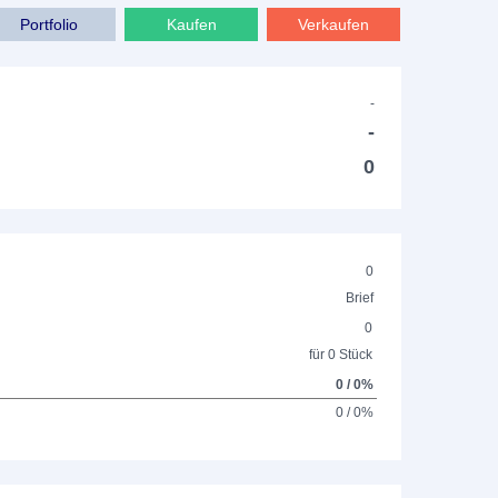
Portfolio
Kaufen
Verkaufen
-
-
0
0
Brief
0
für 0 Stück
0 / 0%
0 / 0%