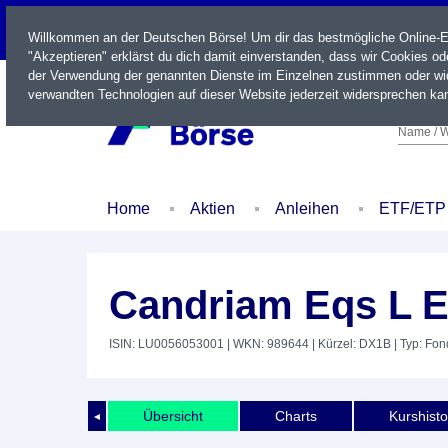
LIVE
Willkommen an der Deutschen Börse! Um dir das bestmögliche Online-Erl
"Akzeptieren" erklärst du dich damit einverstanden, dass wir Cookies o
der Verwendung der genannten Dienste im Einzelnen zustimmen oder wid
verwandten Technologien auf dieser Website jederzeit widersprechen kan
Name / W
Home
Aktien
Anleihen
ETF/ETP
Candriam Eqs L 
ISIN: LU0056053001
| WKN: 989644
| Kürzel: DX1B
| Typ: Fon
Übersicht
Charts
Kurshisto
◄