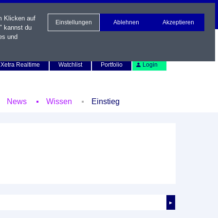
m Klicken auf
Einstellungen
Ablehnen
Akzeptieren
" kannst du
es und
Newsletter
Kontakt
English
Xetra Realtime
Watchlist
Portfolio
Login
News
Wissen
Einstieg
►