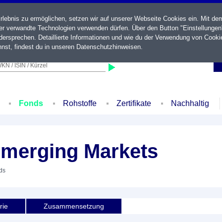
ebnis zu ermöglichen, setzen wir auf unserer Webseite Cookies ein. Mit de
der verwandte Technologien verwenden dürfen. Über den Button "Einstellungen
ersprechen. Detaillierte Informationen und wie du der Verwendung von Cooki
nst, findest du in unseren
Datenschutzhinweisen
.
KN / ISIN / Kürzel
Fonds
Rohstoffe
Zertifikate
Nachhaltig
Emerging Markets
ds
rie
Zusammensetzung