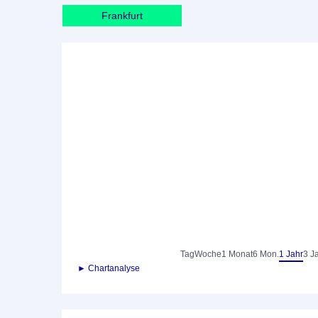
Frankfurt
Tag
Woche
1 Monat
6 Mon.
1 Jahr
3 J
► Chartanalyse