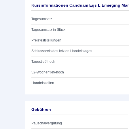
Kursinformationen Candriam Eqs L Emerging Mar
Tagesumsatz
Tagesumsatz in Stück
Preisfeststellungen
Schlusspreis des letzten Handelstages
Tagestief/-hoch
52-Wochentief/-hoch
Handelszeiten
Gebühren
Pauschalvergütung