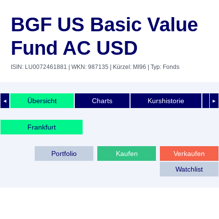
BGF US Basic Value
Fund AC USD
ISIN: LU0072461881
| WKN: 987135
| Kürzel: MI96
| Typ: Fonds
Übersicht
Charts
Kurshistorie
◄
►
Frankfurt
Portfolio
Kaufen
Verkaufen
Watchlist