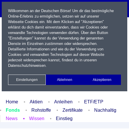
Willkommen an der Deutschen Börse! Um dir das bestmögliche
Online-Erlebnis zu ermöglichen, setzen wir auf unserer
Webseite Cookies ein. Mit dem Klicken auf "Akzeptieren"
erklärst du dich damit einverstanden, dass wir Cookies oder
verwandte Technologien verwenden dürfen. Über den Button
"Einstellungen" kannst du der Verwendung der genannten
Dienste im Einzelnen zustimmen oder widersprechen.
Detaillierte Informationen und wie du der Verwendung von
Cookies und verwandten Technologien auf dieser Website
Name / WKN / ISIN / Kürzel
jederzeit widersprechen kannst, findest du in unseren
Datenschutzhinweisen
.
Newsletter
Kontakt
English
Einstellungen
Ablehnen
Akzeptieren
Xetra Realtime
Watchlist
Portfolio
Login
Home
Aktien
Anleihen
ETF/ETP
Fonds
Rohstoffe
Zertifikate
Nachhaltig
News
Wissen
Einstieg