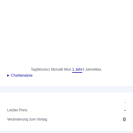
Tag
Woche
1 Monat
6 Mon.
1 Jahr
3 Jahre
Max.
► Chartanalyse
-
-
Letzter Preis
0
Veränderung zum Vortag