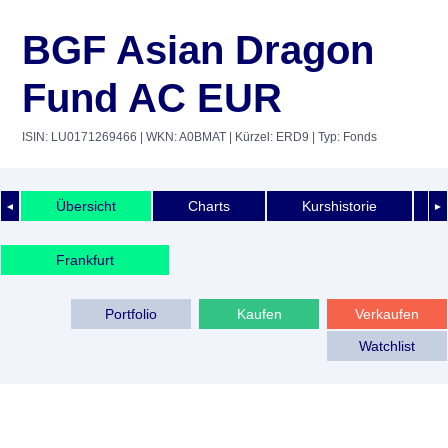
BGF Asian Dragon
Fund AC EUR
ISIN: LU0171269466
| WKN: A0BMAT
| Kürzel: ERD9
| Typ: Fonds
Übersicht
Charts
Kurshistorie
◄
►
Frankfurt
Portfolio
Kaufen
Verkaufen
Watchlist