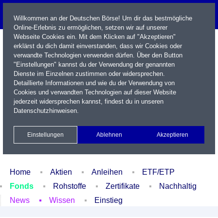
Willkommen an der Deutschen Börse! Um dir das bestmögliche
Online-Erlebnis zu ermöglichen, setzen wir auf unserer
Webseite Cookies ein. Mit dem Klicken auf "Akzeptieren"
erklärst du dich damit einverstanden, dass wir Cookies oder
verwandte Technologien verwenden dürfen. Über den Button
"Einstellungen" kannst du der Verwendung der genannten
Dienste im Einzelnen zustimmen oder widersprechen.
Detaillierte Informationen und wie du der Verwendung von
Cookies und verwandten Technologien auf dieser Website
Name / WKN / ISIN / Kürzel
jederzeit widersprechen kannst, findest du in unseren
Datenschutzhinweisen
.
Newsletter
Kontakt
English
Einstellungen
Ablehnen
Akzeptieren
Xetra Realtime
Watchlist
Portfolio
Login
Home
Aktien
Anleihen
ETF/ETP
Fonds
Rohstoffe
Zertifikate
Nachhaltig
News
Wissen
Einstieg