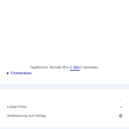
Tag
Woche
1 Monat
6 Mon.
1 Jahr
3 Jahre
Max.
► Chartanalyse
-
-
Letzter Preis
0
Veränderung zum Vortag