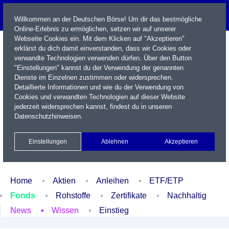
Willkommen an der Deutschen Börse! Um dir das bestmögliche
Online-Erlebnis zu ermöglichen, setzen wir auf unserer
Webseite Cookies ein. Mit dem Klicken auf "Akzeptieren"
erklärst du dich damit einverstanden, dass wir Cookies oder
verwandte Technologien verwenden dürfen. Über den Button
"Einstellungen" kannst du der Verwendung der genannten
Dienste im Einzelnen zustimmen oder widersprechen.
Detaillierte Informationen und wie du der Verwendung von
Cookies und verwandten Technologien auf dieser Website
Name / WKN / ISIN / Kürzel
jederzeit widersprechen kannst, findest du in unseren
Datenschutzhinweisen
.
Newsletter
Kontakt
English
Einstellungen
Ablehnen
Akzeptieren
Xetra Realtime
Watchlist
Portfolio
Login
Home
Aktien
Anleihen
ETF/ETP
Fonds
Rohstoffe
Zertifikate
Nachhaltig
News
Wissen
Einstieg