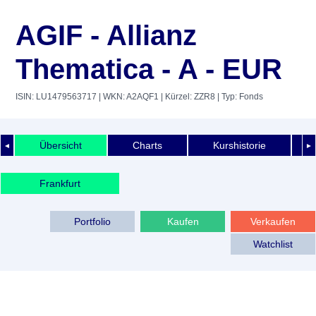
AGIF - Allianz
Thematica - A - EUR
ISIN: LU1479563717
| WKN: A2AQF1
| Kürzel: ZZR8
| Typ: Fonds
Übersicht
Charts
Kurshistorie
◄
►
Frankfurt
Portfolio
Kaufen
Verkaufen
Watchlist