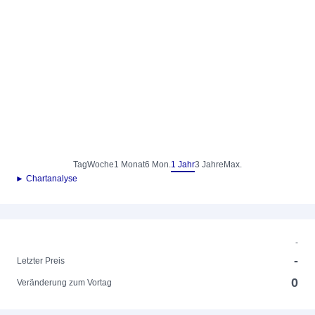
Tag
Woche
1 Monat
6 Mon.
1 Jahr
3 Jahre
Max.
► Chartanalyse
-
-
Letzter Preis
0
Veränderung zum Vortag