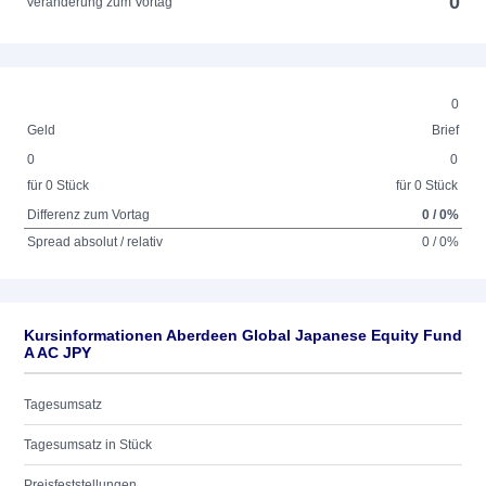
0
Veränderung zum Vortag
0
Geld
Brief
0
0
für 0 Stück
für 0 Stück
Differenz zum Vortag
0 / 0%
Spread absolut / relativ
0 / 0%
Kursinformationen Aberdeen Global Japanese Equity Fund
A AC JPY
Tagesumsatz
Tagesumsatz in Stück
Preisfeststellungen