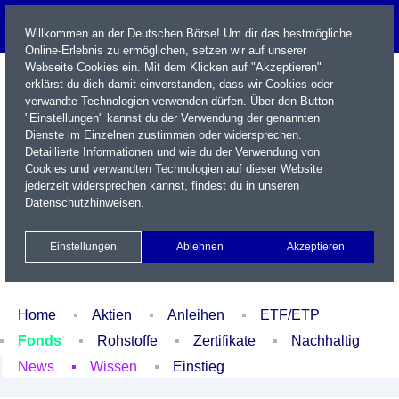
Willkommen an der Deutschen Börse! Um dir das bestmögliche
Online-Erlebnis zu ermöglichen, setzen wir auf unserer
Webseite Cookies ein. Mit dem Klicken auf "Akzeptieren"
erklärst du dich damit einverstanden, dass wir Cookies oder
verwandte Technologien verwenden dürfen. Über den Button
"Einstellungen" kannst du der Verwendung der genannten
Dienste im Einzelnen zustimmen oder widersprechen.
Detaillierte Informationen und wie du der Verwendung von
Cookies und verwandten Technologien auf dieser Website
Name / WKN / ISIN / Kürzel
jederzeit widersprechen kannst, findest du in unseren
Datenschutzhinweisen
.
Newsletter
Kontakt
English
Einstellungen
Ablehnen
Akzeptieren
Xetra Realtime
Watchlist
Portfolio
Login
Home
Aktien
Anleihen
ETF/ETP
Fonds
Rohstoffe
Zertifikate
Nachhaltig
News
Wissen
Einstieg