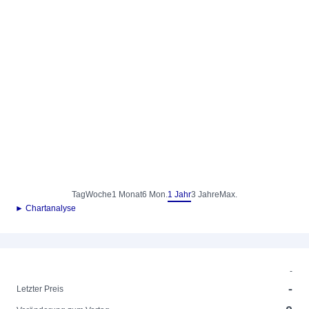
Tag
Woche
1 Monat
6 Mon.
1 Jahr
3 Jahre
Max.
► Chartanalyse
-
-
Letzter Preis