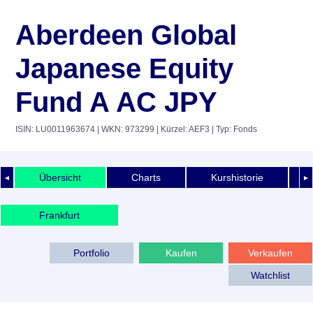
Aberdeen Global
Japanese Equity
Fund A AC JPY
ISIN: LU0011963674
| WKN: 973299
| Kürzel: AEF3
| Typ: Fonds
Übersicht
Charts
Kurshistorie
◄
►
Frankfurt
Portfolio
Kaufen
Verkaufen
Watchlist