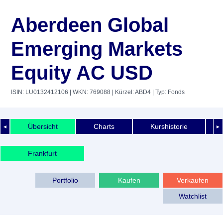
Aberdeen Global
Emerging Markets
Equity AC USD
ISIN: LU0132412106
| WKN: 769088
| Kürzel: ABD4
| Typ: Fonds
Übersicht
Charts
Kurshistorie
◄
►
Frankfurt
Portfolio
Kaufen
Verkaufen
Watchlist