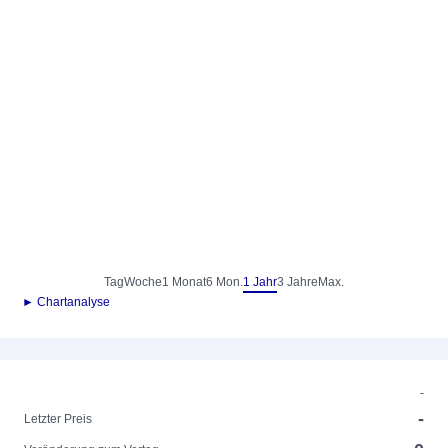
Tag
Woche
1 Monat
6 Mon.
1 Jahr
3 Jahre
Max.
► Chartanalyse
-
-
Letzter Preis