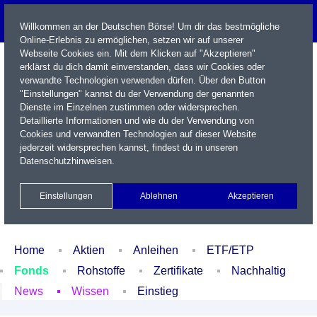
Willkommen an der Deutschen Börse! Um dir das bestmögliche
Online-Erlebnis zu ermöglichen, setzen wir auf unserer
Webseite Cookies ein. Mit dem Klicken auf "Akzeptieren"
erklärst du dich damit einverstanden, dass wir Cookies oder
verwandte Technologien verwenden dürfen. Über den Button
"Einstellungen" kannst du der Verwendung der genannten
Dienste im Einzelnen zustimmen oder widersprechen.
Detaillierte Informationen und wie du der Verwendung von
Cookies und verwandten Technologien auf dieser Website
Name / WKN / ISIN / Kürzel
jederzeit widersprechen kannst, findest du in unseren
Datenschutzhinweisen
.
Newsletter
Kontakt
English
Einstellungen
Ablehnen
Akzeptieren
Xetra Realtime
Watchlist
Portfolio
Login
Home
Aktien
Anleihen
ETF/ETP
Fonds
Rohstoffe
Zertifikate
Nachhaltig
News
Wissen
Einstieg