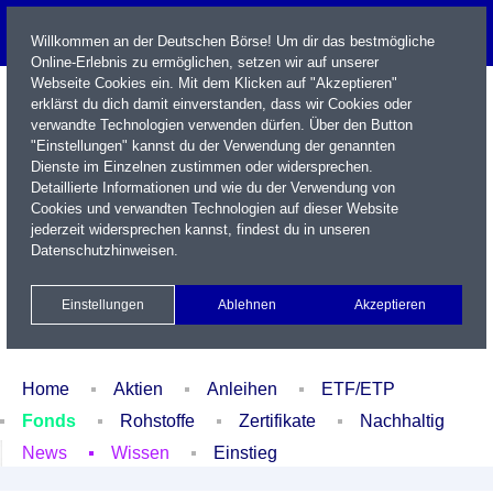
Willkommen an der Deutschen Börse! Um dir das bestmögliche
Online-Erlebnis zu ermöglichen, setzen wir auf unserer
Webseite Cookies ein. Mit dem Klicken auf "Akzeptieren"
erklärst du dich damit einverstanden, dass wir Cookies oder
verwandte Technologien verwenden dürfen. Über den Button
"Einstellungen" kannst du der Verwendung der genannten
Dienste im Einzelnen zustimmen oder widersprechen.
Detaillierte Informationen und wie du der Verwendung von
Cookies und verwandten Technologien auf dieser Website
Name / WKN / ISIN / Kürzel
jederzeit widersprechen kannst, findest du in unseren
Datenschutzhinweisen
.
Newsletter
Kontakt
English
Einstellungen
Ablehnen
Akzeptieren
Xetra Realtime
Watchlist
Portfolio
Login
Home
Aktien
Anleihen
ETF/ETP
Fonds
Rohstoffe
Zertifikate
Nachhaltig
News
Wissen
Einstieg