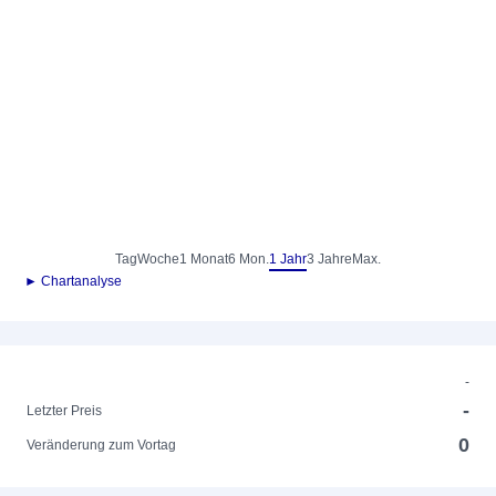
Tag
Woche
1 Monat
6 Mon.
1 Jahr
3 Jahre
Max.
► Chartanalyse
-
-
Letzter Preis
0
Veränderung zum Vortag