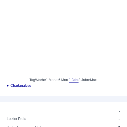
Tag
Woche
1 Monat
6 Mon.
1 Jahr
3 Jahre
Max.
► Chartanalyse
-
-
Letzter Preis