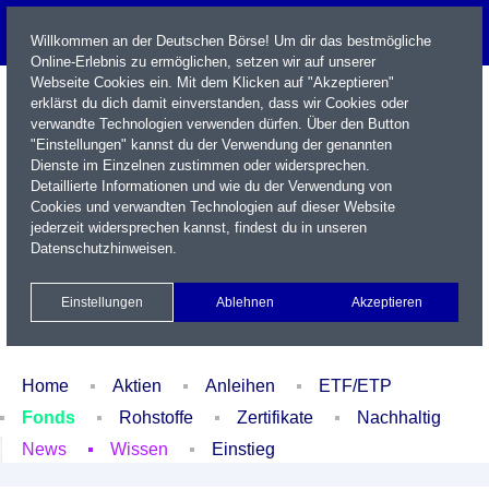
Willkommen an der Deutschen Börse! Um dir das bestmögliche
Online-Erlebnis zu ermöglichen, setzen wir auf unserer
Webseite Cookies ein. Mit dem Klicken auf "Akzeptieren"
erklärst du dich damit einverstanden, dass wir Cookies oder
verwandte Technologien verwenden dürfen. Über den Button
"Einstellungen" kannst du der Verwendung der genannten
Dienste im Einzelnen zustimmen oder widersprechen.
Detaillierte Informationen und wie du der Verwendung von
Cookies und verwandten Technologien auf dieser Website
Name / WKN / ISIN / Kürzel
jederzeit widersprechen kannst, findest du in unseren
Datenschutzhinweisen
.
Newsletter
Kontakt
English
Einstellungen
Ablehnen
Akzeptieren
Xetra Realtime
Watchlist
Portfolio
Login
Home
Aktien
Anleihen
ETF/ETP
Fonds
Rohstoffe
Zertifikate
Nachhaltig
News
Wissen
Einstieg