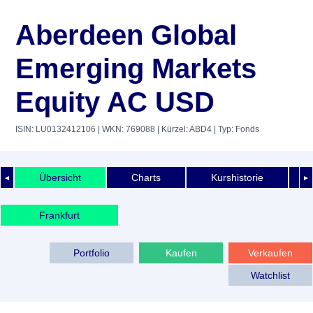
Aberdeen Global
Emerging Markets
Equity AC USD
ISIN: LU0132412106
| WKN: 769088
| Kürzel: ABD4
| Typ: Fonds
Übersicht
Charts
Kurshistorie
◄
►
Frankfurt
Portfolio
Kaufen
Verkaufen
Watchlist