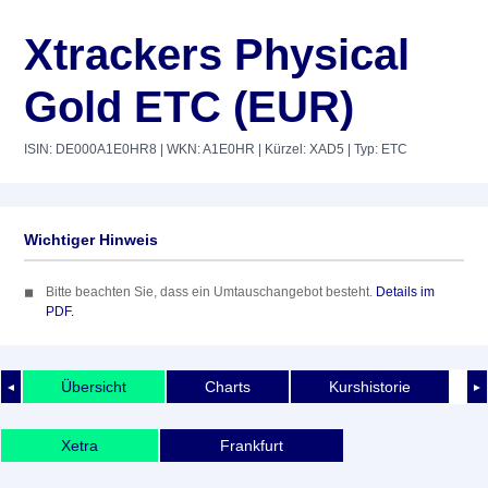
Xtrackers Physical
Gold ETC (EUR)
ISIN: DE000A1E0HR8
| WKN: A1E0HR
| Kürzel: XAD5
| Typ: ETC
Wichtiger Hinweis
Bitte beachten Sie, dass ein Umtauschangebot besteht.
Details im
PDF.
Übersicht
Charts
Kurshistorie
◄
►
Xetra
Frankfurt