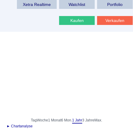
Xetra Realtime
Watchlist
Portfolio
Kaufen
Verkaufen
Tag
Woche
1 Monat
6 Mon.
1 Jahr
3 Jahre
Max.
► Chartanalyse