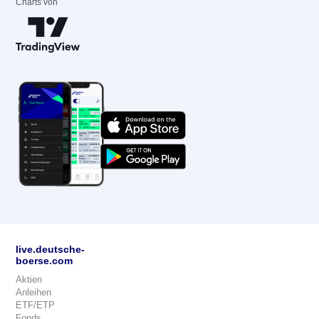
Charts von
live.deutsche-
boerse.com
Aktien
Anleihen
ETF/ETP
Fonds