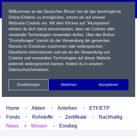
Willkommen an der Deutschen Börse! Um dir das bestmögliche
Online-Erlebnis zu ermöglichen, setzen wir auf unserer
Webseite Cookies ein. Mit dem Klicken auf "Akzeptieren"
erklärst du dich damit einverstanden, dass wir Cookies oder
verwandte Technologien verwenden dürfen. Über den Button
"Einstellungen" kannst du der Verwendung der genannten
Dienste im Einzelnen zustimmen oder widersprechen.
Detaillierte Informationen und wie du der Verwendung von
Cookies und verwandten Technologien auf dieser Website
Name / WKN / ISIN / Kürzel
jederzeit widersprechen kannst, findest du in unseren
Datenschutzhinweisen
.
Newsletter
Kontakt
English
Einstellungen
Ablehnen
Akzeptieren
Xetra Realtime
Watchlist
Portfolio
Login
Home
Aktien
Anleihen
ETF/ETP
Fonds
Rohstoffe
Zertifikate
Nachhaltig
News
Wissen
Einstieg