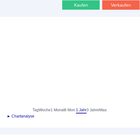
Kaufen
Verkaufen
Tag
Woche
1 Monat
6 Mon.
1 Jahr
3 Jahre
Max.
► Chartanalyse