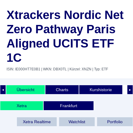
Xtrackers Nordic Net
Zero Pathway Paris
Aligned UCITS ETF
1C
ISIN: IE000HT7E0B1
| WKN: DBX0TL
| Kürzel: XNZN
| Typ: ETF
Übersicht
Charts
Kurshistorie
◄
►
Xetra
Frankfurt
Xetra Realtime
Watchlist
Portfolio