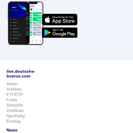
live.deutsche-
boerse.com
Aktien
Anleihen
ETF/ETP
Fonds
Rohstoffe
Zertifikate
Nachhaltig
Einstieg
News