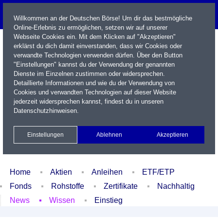
Willkommen an der Deutschen Börse! Um dir das bestmögliche
Online-Erlebnis zu ermöglichen, setzen wir auf unserer
Webseite Cookies ein. Mit dem Klicken auf "Akzeptieren"
erklärst du dich damit einverstanden, dass wir Cookies oder
verwandte Technologien verwenden dürfen. Über den Button
"Einstellungen" kannst du der Verwendung der genannten
Dienste im Einzelnen zustimmen oder widersprechen.
Detaillierte Informationen und wie du der Verwendung von
Cookies und verwandten Technologien auf dieser Website
Name / WKN / ISIN / Kürzel
jederzeit widersprechen kannst, findest du in unseren
Datenschutzhinweisen
.
Newsletter
Kontakt
English
Einstellungen
Ablehnen
Akzeptieren
Xetra Realtime
Watchlist
Portfolio
Login
Home
Aktien
Anleihen
ETF/ETP
Fonds
Rohstoffe
Zertifikate
Nachhaltig
News
Wissen
Einstieg