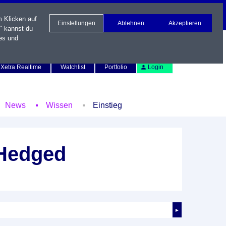
m Klicken auf
Einstellungen
Ablehnen
Akzeptieren
" kannst du
es und
Newsletter
Kontakt
English
Xetra Realtime
Watchlist
Portfolio
Login
News
Wissen
Einstieg
 Hedged
►