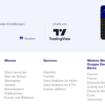
okie-Einstellungen
Charts von
Drucken
Wissen
Services
Weitere We
Gruppe De
Börse
Börse besuchen
Watchlist
Karriere
Über die Börsen
Portfolio
Presse
Wertpapiere
Xetra Realtime für Aktien
Deutsche Bö
Handeln
Xetra Realtime für ETFs
(Listing und 
Börsenlexikon
Karriere @Börse
Deutsche Bö
Publikationen
Eurex
Events und Webinare
Xetra-Gold