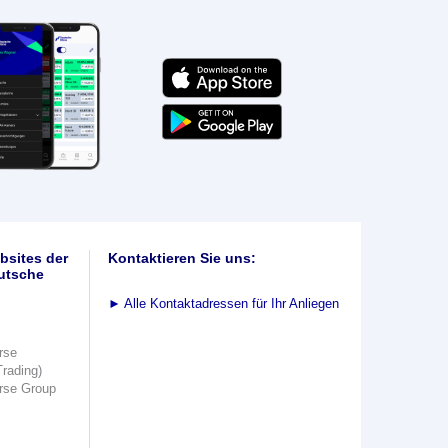
bsites der
Kontaktieren Sie uns:
utsche
►
Alle Kontaktadressen für Ihr Anliegen
rse
Trading)
rse Group