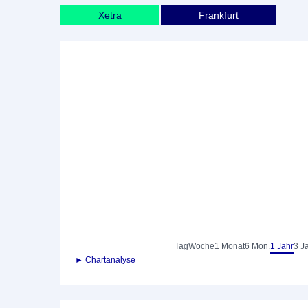
Xetra
Frankfurt
Tag
Woche
1 Monat
6 Mon.
1 Jahr
3 J
► Chartanalyse