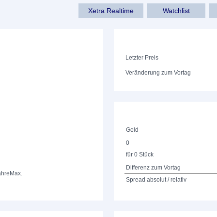
Xetra Realtime
Watchlist
Letzter Preis
Veränderung zum Vortag
Geld
0
für 0 Stück
Differenz zum Vortag
ahre
Max.
Spread absolut / relativ