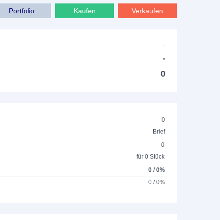
Portfolio
Kaufen
Verkaufen
-
-
0
0
Brief
0
für 0 Stück
0 / 0%
0 / 0%