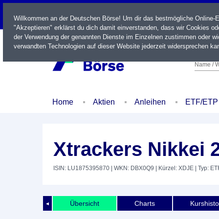
LIVE
Willkommen an der Deutschen Börse! Um dir das bestmögliche Online-Erl
"Akzeptieren" erklärst du dich damit einverstanden, dass wir Cookies o
der Verwendung der genannten Dienste im Einzelnen zustimmen oder wid
verwandten Technologien auf dieser Website jederzeit widersprechen kan
Name / W
Home
Aktien
Anleihen
ETF/ETP
Xtrackers Nikkei
ISIN: LU1875395870
| WKN: DBX0Q9
| Kürzel: XDJE
| Typ: ET
Übersicht
Charts
Kurshisto
◄