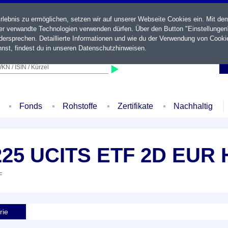
ebnis zu ermöglichen, setzen wir auf unserer Webseite Cookies ein. Mit de
der verwandte Technologien verwenden dürfen. Über den Button "Einstellungen
ersprechen. Detaillierte Informationen und wie du der Verwendung von Cooki
nst, findest du in unseren
Datenschutzhinweisen
.
KN / ISIN / Kürzel
Fonds
Rohstoffe
Zertifikate
Nachhaltig
 225 UCITS ETF 2D EUR
F
rie