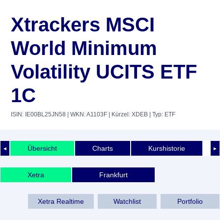
Xtrackers MSCI
World Minimum
Volatility UCITS ETF
1C
ISIN: IE00BL25JN58
| WKN: A1103F
| Kürzel: XDEB
| Typ: ETF
Übersicht
Charts
Kurshistorie
◄
►
Xetra
Frankfurt
Xetra Realtime
Watchlist
Portfolio