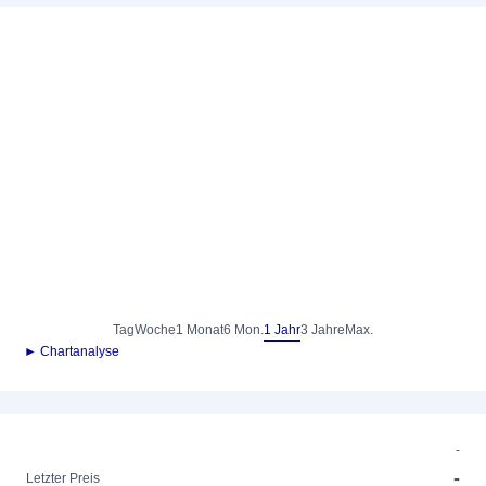
Tag
Woche
1 Monat
6 Mon.
1 Jahr
3 Jahre
Max.
► Chartanalyse
-
-
Letzter Preis