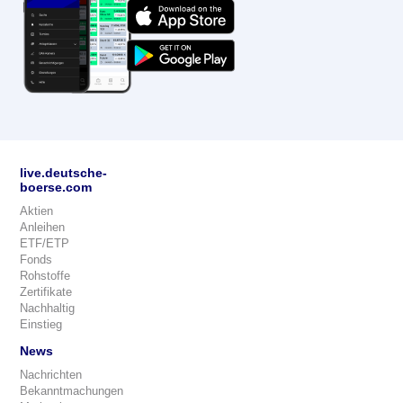
live.deutsche-
boerse.com
Aktien
Anleihen
ETF/ETP
Fonds
Rohstoffe
Zertifikate
Nachhaltig
Einstieg
News
Nachrichten
Bekanntmachungen