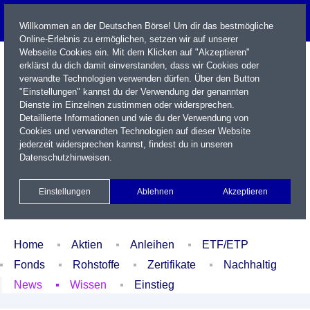
Willkommen an der Deutschen Börse! Um dir das bestmögliche
Online-Erlebnis zu ermöglichen, setzen wir auf unserer
Webseite Cookies ein. Mit dem Klicken auf "Akzeptieren"
erklärst du dich damit einverstanden, dass wir Cookies oder
verwandte Technologien verwenden dürfen. Über den Button
"Einstellungen" kannst du der Verwendung der genannten
Dienste im Einzelnen zustimmen oder widersprechen.
Detaillierte Informationen und wie du der Verwendung von
Cookies und verwandten Technologien auf dieser Website
Name / WKN / ISIN / Kürzel
jederzeit widersprechen kannst, findest du in unseren
Datenschutzhinweisen
.
Newsletter
Kontakt
English
Einstellungen
Ablehnen
Akzeptieren
Xetra Realtime
Watchlist
Portfolio
Login
Home
Aktien
Anleihen
ETF/ETP
Fonds
Rohstoffe
Zertifikate
Nachhaltig
News
Wissen
Einstieg