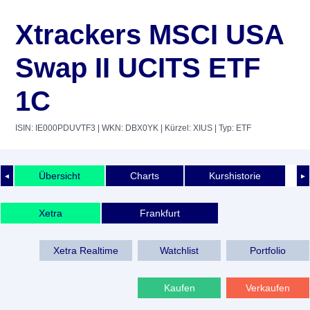
Xtrackers MSCI USA
Swap II UCITS ETF
1C
ISIN: IE000PDUVTF3
| WKN: DBX0YK
| Kürzel: XIUS
| Typ: ETF
Übersicht
Charts
Kurshistorie
◄
►
Xetra
Frankfurt
Xetra Realtime
Watchlist
Portfolio
Kaufen
Verkaufen