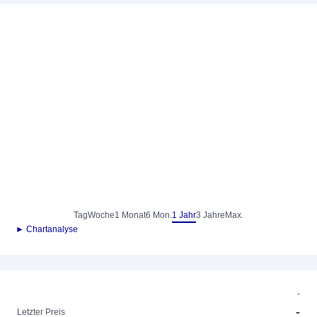
Tag
Woche
1 Monat
6 Mon.
1 Jahr
3 Jahre
Max.
► Chartanalyse
-
-
Letzter Preis