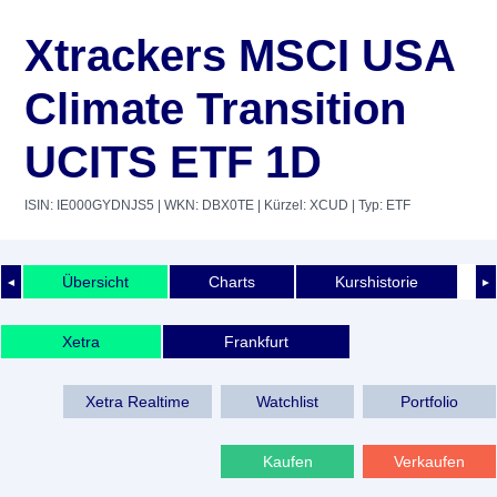
Xtrackers MSCI USA
Climate Transition
UCITS ETF 1D
ISIN: IE000GYDNJS5
| WKN: DBX0TE
| Kürzel: XCUD
| Typ: ETF
Übersicht
Charts
Kurshistorie
◄
►
Xetra
Frankfurt
Xetra Realtime
Watchlist
Portfolio
Kaufen
Verkaufen