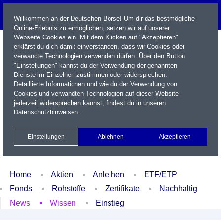
Willkommen an der Deutschen Börse! Um dir das bestmögliche
Online-Erlebnis zu ermöglichen, setzen wir auf unserer
Webseite Cookies ein. Mit dem Klicken auf "Akzeptieren"
erklärst du dich damit einverstanden, dass wir Cookies oder
verwandte Technologien verwenden dürfen. Über den Button
"Einstellungen" kannst du der Verwendung der genannten
Dienste im Einzelnen zustimmen oder widersprechen.
Detaillierte Informationen und wie du der Verwendung von
Cookies und verwandten Technologien auf dieser Website
Name / WKN / ISIN / Kürzel
jederzeit widersprechen kannst, findest du in unseren
Datenschutzhinweisen
.
Newsletter
Kontakt
English
Einstellungen
Ablehnen
Akzeptieren
Xetra Realtime
Watchlist
Portfolio
Login
Home
Aktien
Anleihen
ETF/ETP
Fonds
Rohstoffe
Zertifikate
Nachhaltig
News
Wissen
Einstieg