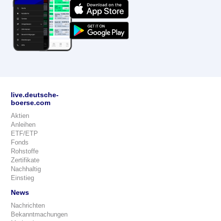
live.deutsche-
boerse.com
Aktien
Anleihen
ETF/ETP
Fonds
Rohstoffe
Zertifikate
Nachhaltig
Einstieg
News
Nachrichten
Bekanntmachungen