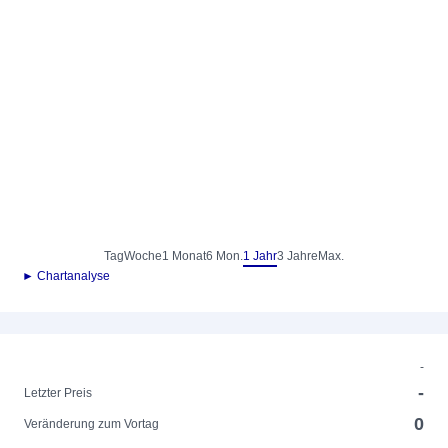
Tag
Woche
1 Monat
6 Mon.
1 Jahr
3 Jahre
Max.
► Chartanalyse
-
-
Letzter Preis
0
Veränderung zum Vortag