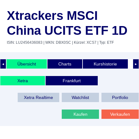
Xtrackers MSCI
China UCITS ETF 1D
ISIN: LU2456436083
| WKN: DBX0SC
| Kürzel: XCS7
| Typ: ETF
Übersicht
Charts
Kurshistorie
◄
►
Xetra
Frankfurt
Xetra Realtime
Watchlist
Portfolio
Kaufen
Verkaufen