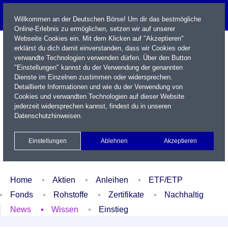
Willkommen an der Deutschen Börse! Um dir das bestmögliche
Online-Erlebnis zu ermöglichen, setzen wir auf unserer
Webseite Cookies ein. Mit dem Klicken auf "Akzeptieren"
erklärst du dich damit einverstanden, dass wir Cookies oder
verwandte Technologien verwenden dürfen. Über den Button
"Einstellungen" kannst du der Verwendung der genannten
Dienste im Einzelnen zustimmen oder widersprechen.
Detaillierte Informationen und wie du der Verwendung von
Cookies und verwandten Technologien auf dieser Website
Name / WKN / ISIN / Kürzel
jederzeit widersprechen kannst, findest du in unseren
Datenschutzhinweisen
.
Newsletter
Kontakt
English
Einstellungen
Ablehnen
Akzeptieren
Xetra Realtime
Watchlist
Portfolio
Login
Home
Aktien
Anleihen
ETF/ETP
Fonds
Rohstoffe
Zertifikate
Nachhaltig
News
Wissen
Einstieg