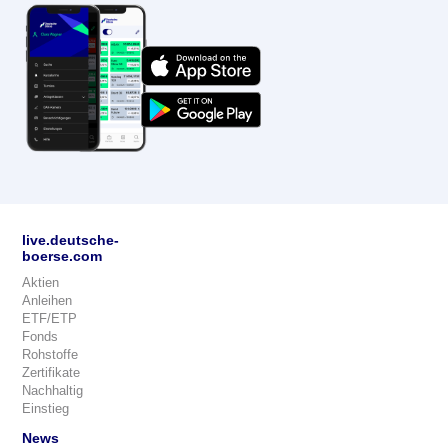
live.deutsche-
boerse.com
Aktien
Anleihen
ETF/ETP
Fonds
Rohstoffe
Zertifikate
Nachhaltig
Einstieg
News