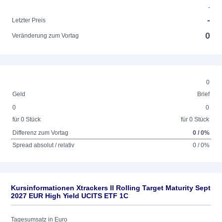
-
-
Letzter Preis
0
Veränderung zum Vortag
0
Geld
Brief
0
0
für 0 Stück
für 0 Stück
Differenz zum Vortag
0 / 0%
Spread absolut / relativ
0 / 0%
Kursinformationen Xtrackers II Rolling Target Maturity Sept
2027 EUR High Yield UCITS ETF 1C
Tagesumsatz in Euro