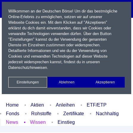
Willkommen an der Deutschen Börse! Um dir das bestmögliche
Online-Erlebnis zu ermöglichen, setzen wir auf unserer
Webseite Cookies ein. Mit dem Klicken auf "Akzeptieren"
erklärst du dich damit einverstanden, dass wir Cookies oder
verwandte Technologien verwenden dürfen. Über den Button
"Einstellungen" kannst du der Verwendung der genannten
Dienste im Einzelnen zustimmen oder widersprechen.
Detaillierte Informationen und wie du der Verwendung von
Cookies und verwandten Technologien auf dieser Website
Name / WKN / ISIN / Kürzel
jederzeit widersprechen kannst, findest du in unseren
Datenschutzhinweisen
.
Newsletter
Kontakt
English
Einstellungen
Ablehnen
Akzeptieren
Xetra Realtime
Watchlist
Portfolio
Login
Home
Aktien
Anleihen
ETF/ETP
Fonds
Rohstoffe
Zertifikate
Nachhaltig
News
Wissen
Einstieg