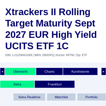
Xtrackers II Rolling
Target Maturity Sept
2027 EUR High Yield
UCITS ETF 1C
ISIN: LU1109941689
| WKN: DBX0PQ
| Kürzel: XRTM
| Typ: ETF
Übersicht
Charts
Kurshistorie
◄
►
Xetra
Frankfurt
Xetra Realtime
Watchlist
Portfolio