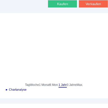
Kaufen
Verkaufen
Tag
Woche
1 Monat
6 Mon.
1 Jahr
3 Jahre
Max.
► Chartanalyse