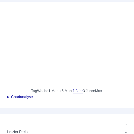
Tag
Woche
1 Monat
6 Mon.
1 Jahr
3 Jahre
Max.
► Chartanalyse
-
-
Letzter Preis