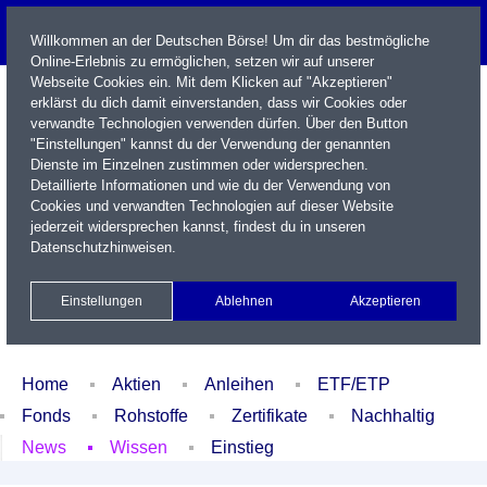
Willkommen an der Deutschen Börse! Um dir das bestmögliche
Online-Erlebnis zu ermöglichen, setzen wir auf unserer
Webseite Cookies ein. Mit dem Klicken auf "Akzeptieren"
erklärst du dich damit einverstanden, dass wir Cookies oder
verwandte Technologien verwenden dürfen. Über den Button
"Einstellungen" kannst du der Verwendung der genannten
Dienste im Einzelnen zustimmen oder widersprechen.
Detaillierte Informationen und wie du der Verwendung von
Cookies und verwandten Technologien auf dieser Website
Name / WKN / ISIN / Kürzel
jederzeit widersprechen kannst, findest du in unseren
Datenschutzhinweisen
.
Newsletter
Kontakt
English
Einstellungen
Ablehnen
Akzeptieren
Xetra Realtime
Watchlist
Portfolio
Login
Home
Aktien
Anleihen
ETF/ETP
Fonds
Rohstoffe
Zertifikate
Nachhaltig
News
Wissen
Einstieg