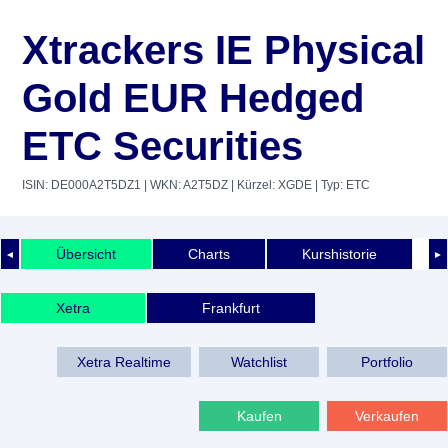
Xtrackers IE Physical
Gold EUR Hedged
ETC Securities
ISIN: DE000A2T5DZ1
| WKN: A2T5DZ
| Kürzel: XGDE
| Typ: ETC
Übersicht
Charts
Kurshistorie
◄
►
Xetra
Frankfurt
Xetra Realtime
Watchlist
Portfolio
Kaufen
Verkaufen