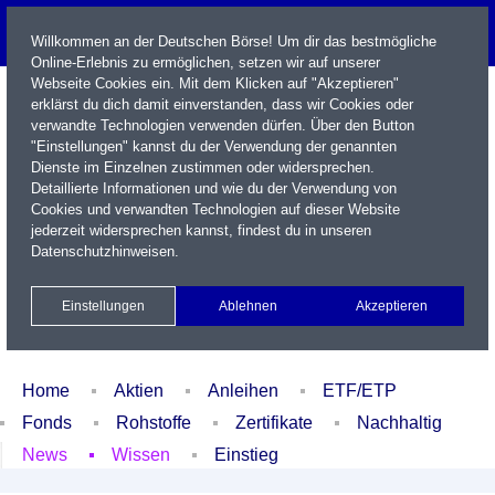
Willkommen an der Deutschen Börse! Um dir das bestmögliche
Online-Erlebnis zu ermöglichen, setzen wir auf unserer
Webseite Cookies ein. Mit dem Klicken auf "Akzeptieren"
erklärst du dich damit einverstanden, dass wir Cookies oder
verwandte Technologien verwenden dürfen. Über den Button
"Einstellungen" kannst du der Verwendung der genannten
Dienste im Einzelnen zustimmen oder widersprechen.
Detaillierte Informationen und wie du der Verwendung von
Cookies und verwandten Technologien auf dieser Website
Name / WKN / ISIN / Kürzel
jederzeit widersprechen kannst, findest du in unseren
Datenschutzhinweisen
.
Newsletter
Kontakt
English
Einstellungen
Ablehnen
Akzeptieren
Xetra Realtime
Watchlist
Portfolio
Login
Home
Aktien
Anleihen
ETF/ETP
Fonds
Rohstoffe
Zertifikate
Nachhaltig
News
Wissen
Einstieg