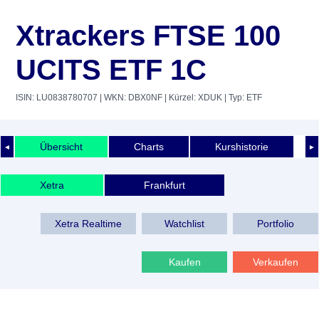
Xtrackers FTSE 100
UCITS ETF 1C
ISIN: LU0838780707
| WKN: DBX0NF
| Kürzel: XDUK
| Typ: ETF
Übersicht
Charts
Kurshistorie
◄
►
Xetra
Frankfurt
Xetra Realtime
Watchlist
Portfolio
Kaufen
Verkaufen