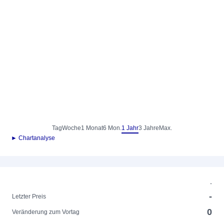
Tag
Woche
1 Monat
6 Mon.
1 Jahr
3 Jahre
Max.
► Chartanalyse
-
-
Letzter Preis
0
Veränderung zum Vortag