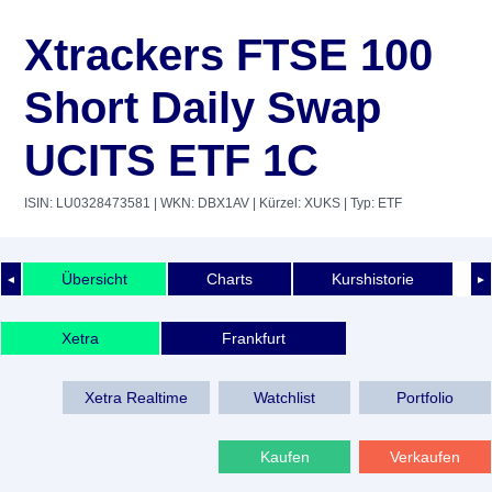
Xtrackers FTSE 100
Short Daily Swap
UCITS ETF 1C
ISIN: LU0328473581
| WKN: DBX1AV
| Kürzel: XUKS
| Typ: ETF
Übersicht
Charts
Kurshistorie
◄
►
Xetra
Frankfurt
Xetra Realtime
Watchlist
Portfolio
Kaufen
Verkaufen