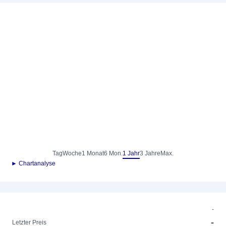
Tag
Woche
1 Monat
6 Mon.
1 Jahr
3 Jahre
Max.
► Chartanalyse
-
-
Letzter Preis