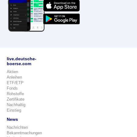
live.deutsche-
boerse.com
Aktien
Anleihen
ETF/ETP
Fonds
Rohstoffe
Zertifikate
Nachhaltig
Einstieg
News
Nachrichten
Bekanntmachungen