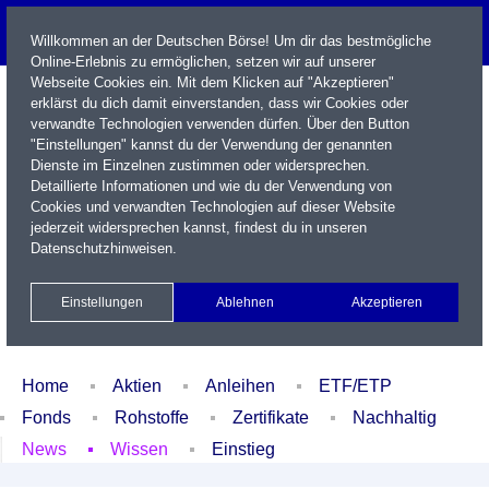
Willkommen an der Deutschen Börse! Um dir das bestmögliche
Online-Erlebnis zu ermöglichen, setzen wir auf unserer
Webseite Cookies ein. Mit dem Klicken auf "Akzeptieren"
erklärst du dich damit einverstanden, dass wir Cookies oder
verwandte Technologien verwenden dürfen. Über den Button
"Einstellungen" kannst du der Verwendung der genannten
Dienste im Einzelnen zustimmen oder widersprechen.
Detaillierte Informationen und wie du der Verwendung von
Cookies und verwandten Technologien auf dieser Website
Name / WKN / ISIN / Kürzel
jederzeit widersprechen kannst, findest du in unseren
Datenschutzhinweisen
.
Newsletter
Kontakt
English
Einstellungen
Ablehnen
Akzeptieren
Xetra Realtime
Watchlist
Portfolio
Login
Home
Aktien
Anleihen
ETF/ETP
Fonds
Rohstoffe
Zertifikate
Nachhaltig
News
Wissen
Einstieg