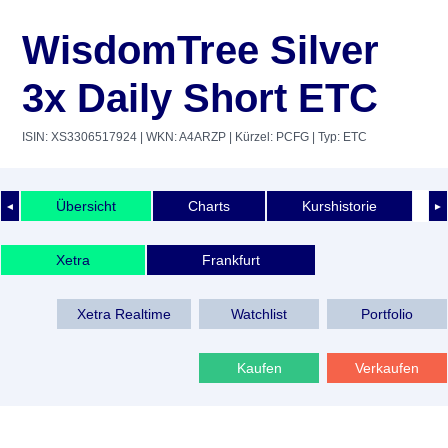
WisdomTree Silver
3x Daily Short ETC
ISIN: XS3306517924
| WKN: A4ARZP
| Kürzel: PCFG
| Typ: ETC
Übersicht
Charts
Kurshistorie
◄
►
Xetra
Frankfurt
Xetra Realtime
Watchlist
Portfolio
Kaufen
Verkaufen