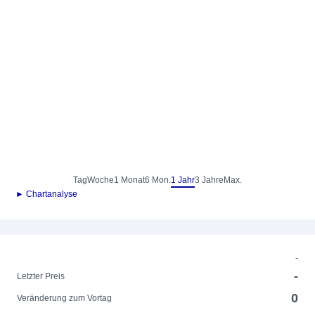
Tag
Woche
1 Monat
6 Mon.
1 Jahr
3 Jahre
Max.
► Chartanalyse
-
-
Letzter Preis
0
Veränderung zum Vortag