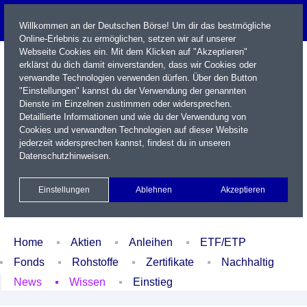
Willkommen an der Deutschen Börse! Um dir das bestmögliche
Online-Erlebnis zu ermöglichen, setzen wir auf unserer
Webseite Cookies ein. Mit dem Klicken auf "Akzeptieren"
erklärst du dich damit einverstanden, dass wir Cookies oder
verwandte Technologien verwenden dürfen. Über den Button
"Einstellungen" kannst du der Verwendung der genannten
Dienste im Einzelnen zustimmen oder widersprechen.
Detaillierte Informationen und wie du der Verwendung von
Cookies und verwandten Technologien auf dieser Website
Name / WKN / ISIN / Kürzel
jederzeit widersprechen kannst, findest du in unseren
Datenschutzhinweisen
.
Newsletter
Kontakt
English
Einstellungen
Ablehnen
Akzeptieren
Xetra Realtime
Watchlist
Portfolio
Login
Home
Aktien
Anleihen
ETF/ETP
Fonds
Rohstoffe
Zertifikate
Nachhaltig
News
Wissen
Einstieg