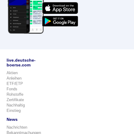
live.deutsche-
boerse.com
Aktien
Anleihen
ETF/ETP
Fonds
Rohstoffe
Zertifikate
Nachhaltig
Einstieg
News
Nachrichten
Bekanntmachungen