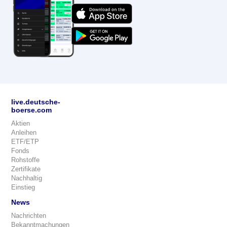
live.deutsche-
boerse.com
Aktien
Anleihen
ETF/ETP
Fonds
Rohstoffe
Zertifikate
Nachhaltig
Einstieg
News
Nachrichten
Bekanntmachungen