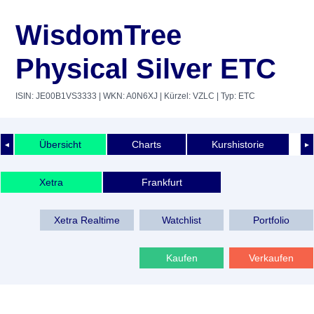
WisdomTree
Physical Silver ETC
ISIN: JE00B1VS3333
| WKN: A0N6XJ
| Kürzel: VZLC
| Typ: ETC
Übersicht
Charts
Kurshistorie
◄
►
Xetra
Frankfurt
Xetra Realtime
Watchlist
Portfolio
Kaufen
Verkaufen