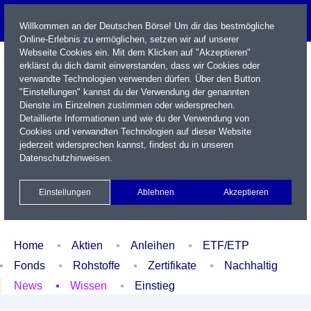
Willkommen an der Deutschen Börse! Um dir das bestmögliche
Online-Erlebnis zu ermöglichen, setzen wir auf unserer
Webseite Cookies ein. Mit dem Klicken auf "Akzeptieren"
erklärst du dich damit einverstanden, dass wir Cookies oder
verwandte Technologien verwenden dürfen. Über den Button
"Einstellungen" kannst du der Verwendung der genannten
Dienste im Einzelnen zustimmen oder widersprechen.
Detaillierte Informationen und wie du der Verwendung von
Cookies und verwandten Technologien auf dieser Website
Name / WKN / ISIN / Kürzel
jederzeit widersprechen kannst, findest du in unseren
Datenschutzhinweisen
.
Newsletter
Kontakt
English
Einstellungen
Ablehnen
Akzeptieren
Xetra Realtime
Watchlist
Portfolio
Login
Home
Aktien
Anleihen
ETF/ETP
Fonds
Rohstoffe
Zertifikate
Nachhaltig
News
Wissen
Einstieg