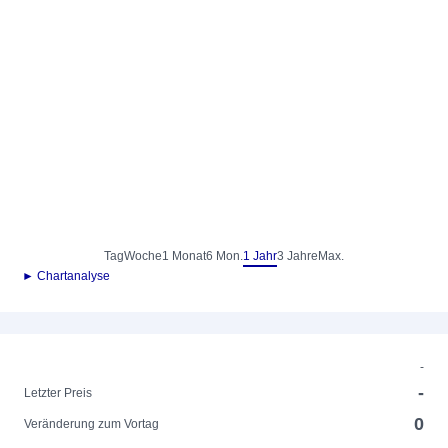
Tag
Woche
1 Monat
6 Mon.
1 Jahr
3 Jahre
Max.
► Chartanalyse
-
-
Letzter Preis
0
Veränderung zum Vortag