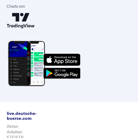
Charts von
live.deutsche-
boerse.com
Aktien
Anleihen
ETF/ETP