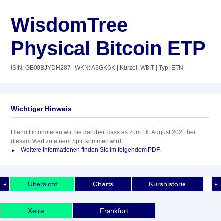
WisdomTree
Physical Bitcoin ETP
ISIN: GB00BJYDH287
| WKN: A3GKGK
| Kürzel: WBIT
| Typ: ETN
Wichtiger Hinweis
Hiermit informieren wir Sie darüber, dass es zum 16. August 2021 bei
diesem Wert zu einem Split kommen wird.
Weitere Informationen finden Sie im folgendem PDF
.
Übersicht
Charts
Kurshistorie
◄
►
Xetra
Frankfurt