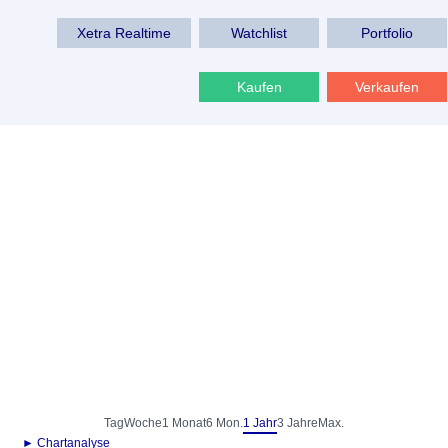
Xetra Realtime
Watchlist
Portfolio
Kaufen
Verkaufen
Tag
Woche
1 Monat
6 Mon.
1 Jahr
3 Jahre
Max.
► Chartanalyse