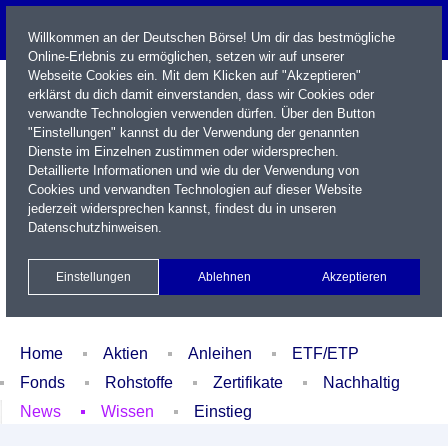
Willkommen an der Deutschen Börse! Um dir das bestmögliche
Online-Erlebnis zu ermöglichen, setzen wir auf unserer
Webseite Cookies ein. Mit dem Klicken auf "Akzeptieren"
erklärst du dich damit einverstanden, dass wir Cookies oder
verwandte Technologien verwenden dürfen. Über den Button
"Einstellungen" kannst du der Verwendung der genannten
Dienste im Einzelnen zustimmen oder widersprechen.
Detaillierte Informationen und wie du der Verwendung von
Cookies und verwandten Technologien auf dieser Website
Name / WKN / ISIN / Kürzel
jederzeit widersprechen kannst, findest du in unseren
Datenschutzhinweisen
.
Newsletter
Kontakt
English
Einstellungen
Ablehnen
Akzeptieren
Xetra Realtime
Watchlist
Portfolio
Login
Home
Aktien
Anleihen
ETF/ETP
Fonds
Rohstoffe
Zertifikate
Nachhaltig
News
Wissen
Einstieg