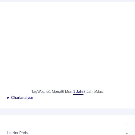
Tag
Woche
1 Monat
6 Mon.
1 Jahr
3 Jahre
Max.
► Chartanalyse
-
-
Letzter Preis