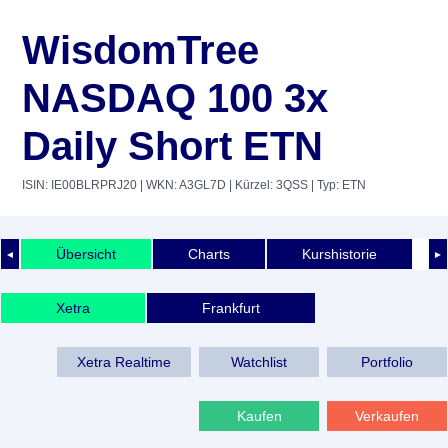
WisdomTree
NASDAQ 100 3x
Daily Short ETN
ISIN: IE00BLRPRJ20
| WKN: A3GL7D
| Kürzel: 3QSS
| Typ: ETN
Übersicht
Charts
Kurshistorie
◄
►
Xetra
Frankfurt
Xetra Realtime
Watchlist
Portfolio
Kaufen
Verkaufen