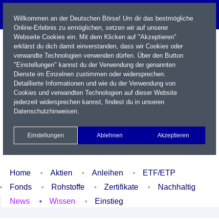
Willkommen an der Deutschen Börse! Um dir das bestmögliche
Online-Erlebnis zu ermöglichen, setzen wir auf unserer
Webseite Cookies ein. Mit dem Klicken auf "Akzeptieren"
erklärst du dich damit einverstanden, dass wir Cookies oder
verwandte Technologien verwenden dürfen. Über den Button
"Einstellungen" kannst du der Verwendung der genannten
Dienste im Einzelnen zustimmen oder widersprechen.
Detaillierte Informationen und wie du der Verwendung von
Cookies und verwandten Technologien auf dieser Website
Name / WKN / ISIN / Kürzel
jederzeit widersprechen kannst, findest du in unseren
Datenschutzhinweisen
.
Newsletter
Kontakt
English
Einstellungen
Ablehnen
Akzeptieren
Xetra Realtime
Watchlist
Portfolio
Login
Home
Aktien
Anleihen
ETF/ETP
Fonds
Rohstoffe
Zertifikate
Nachhaltig
News
Wissen
Einstieg