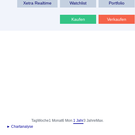
Xetra Realtime
Watchlist
Portfolio
Kaufen
Verkaufen
Tag
Woche
1 Monat
6 Mon.
1 Jahr
3 Jahre
Max.
► Chartanalyse