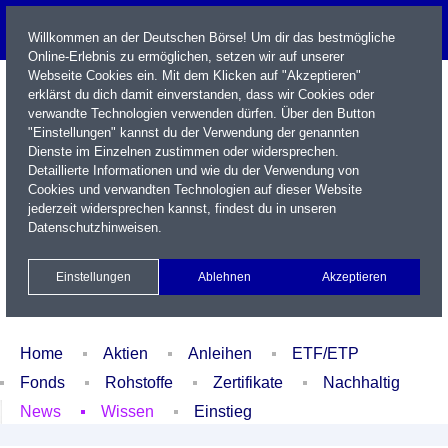
Willkommen an der Deutschen Börse! Um dir das bestmögliche
Online-Erlebnis zu ermöglichen, setzen wir auf unserer
Webseite Cookies ein. Mit dem Klicken auf "Akzeptieren"
erklärst du dich damit einverstanden, dass wir Cookies oder
verwandte Technologien verwenden dürfen. Über den Button
"Einstellungen" kannst du der Verwendung der genannten
Dienste im Einzelnen zustimmen oder widersprechen.
Detaillierte Informationen und wie du der Verwendung von
Cookies und verwandten Technologien auf dieser Website
Name / WKN / ISIN / Kürzel
jederzeit widersprechen kannst, findest du in unseren
Datenschutzhinweisen
.
Newsletter
Kontakt
English
Einstellungen
Ablehnen
Akzeptieren
Xetra Realtime
Watchlist
Portfolio
Login
Home
Aktien
Anleihen
ETF/ETP
Fonds
Rohstoffe
Zertifikate
Nachhaltig
News
Wissen
Einstieg