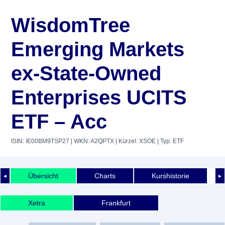
WisdomTree
Emerging Markets
ex-State-Owned
Enterprises UCITS
ETF – Acc
ISIN: IE00BM9TSP27
| WKN: A2QPTX
| Kürzel: XSOE
| Typ: ETF
Übersicht
Charts
Kurshistorie
◄
►
Xetra
Frankfurt