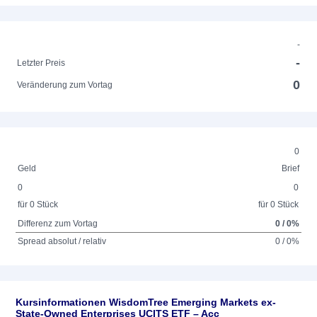
-
-
Letzter Preis
0
Veränderung zum Vortag
0
Geld
Brief
0
0
für 0 Stück
für 0 Stück
Differenz zum Vortag
0 / 0%
Spread absolut / relativ
0 / 0%
Kursinformationen WisdomTree Emerging Markets ex-
State-Owned Enterprises UCITS ETF – Acc