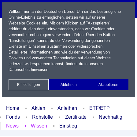
Willkommen an der Deutschen Börse! Um dir das bestmögliche
Online-Erlebnis zu ermöglichen, setzen wir auf unserer
Webseite Cookies ein. Mit dem Klicken auf "Akzeptieren"
erklärst du dich damit einverstanden, dass wir Cookies oder
verwandte Technologien verwenden dürfen. Über den Button
"Einstellungen" kannst du der Verwendung der genannten
Dienste im Einzelnen zustimmen oder widersprechen.
Detaillierte Informationen und wie du der Verwendung von
Cookies und verwandten Technologien auf dieser Website
Name / WKN / ISIN / Kürzel
jederzeit widersprechen kannst, findest du in unseren
Datenschutzhinweisen
.
Newsletter
Kontakt
English
Einstellungen
Ablehnen
Akzeptieren
Xetra Realtime
Watchlist
Portfolio
Login
Home
Aktien
Anleihen
ETF/ETP
Fonds
Rohstoffe
Zertifikate
Nachhaltig
News
Wissen
Einstieg