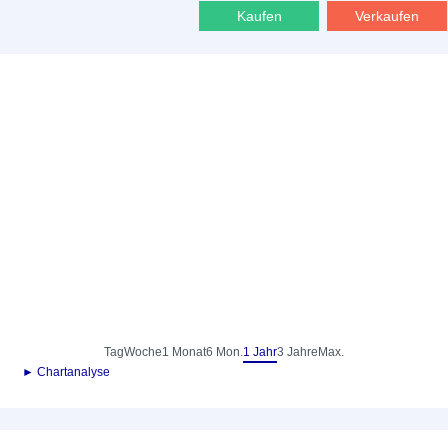
Kaufen
Verkaufen
Tag
Woche
1 Monat
6 Mon.
1 Jahr
3 Jahre
Max.
► Chartanalyse