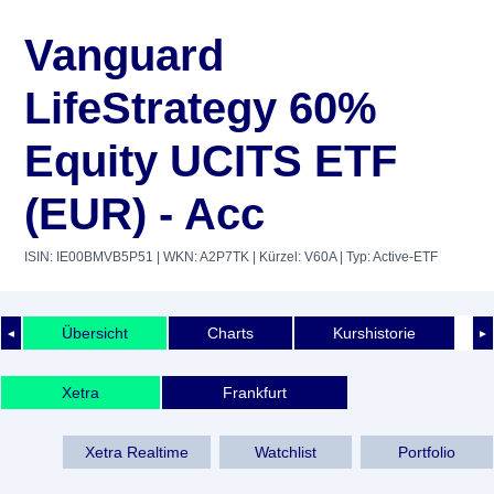
Vanguard
LifeStrategy 60%
Equity UCITS ETF
(EUR) - Acc
ISIN: IE00BMVB5P51
| WKN: A2P7TK
| Kürzel: V60A
| Typ: Active-ETF
Übersicht
Charts
Kurshistorie
◄
►
Xetra
Frankfurt
Xetra Realtime
Watchlist
Portfolio