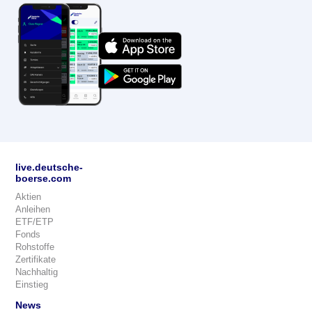
live.deutsche-
boerse.com
Aktien
Anleihen
ETF/ETP
Fonds
Rohstoffe
Zertifikate
Nachhaltig
Einstieg
News