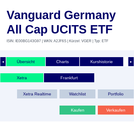
Vanguard Germany
All Cap UCITS ETF
ISIN: IE00BG143G97
| WKN: A2JF6S
| Kürzel: VGER
| Typ: ETF
Übersicht
Charts
Kurshistorie
◄
►
Xetra
Frankfurt
Xetra Realtime
Watchlist
Portfolio
Kaufen
Verkaufen