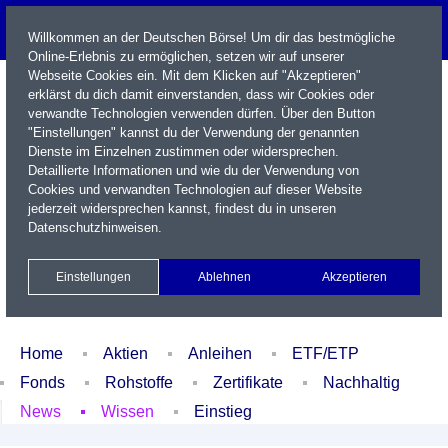
Willkommen an der Deutschen Börse! Um dir das bestmögliche
Online-Erlebnis zu ermöglichen, setzen wir auf unserer
Webseite Cookies ein. Mit dem Klicken auf "Akzeptieren"
erklärst du dich damit einverstanden, dass wir Cookies oder
verwandte Technologien verwenden dürfen. Über den Button
"Einstellungen" kannst du der Verwendung der genannten
Dienste im Einzelnen zustimmen oder widersprechen.
Detaillierte Informationen und wie du der Verwendung von
Cookies und verwandten Technologien auf dieser Website
Name / WKN / ISIN / Kürzel
jederzeit widersprechen kannst, findest du in unseren
Datenschutzhinweisen
.
Newsletter
Kontakt
English
Einstellungen
Ablehnen
Akzeptieren
Xetra Realtime
Watchlist
Portfolio
Login
Home
Aktien
Anleihen
ETF/ETP
Fonds
Rohstoffe
Zertifikate
Nachhaltig
News
Wissen
Einstieg