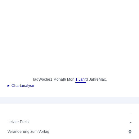
Tag
Woche
1 Monat
6 Mon.
1 Jahr
3 Jahre
Max.
► Chartanalyse
-
-
Letzter Preis
0
Veränderung zum Vortag