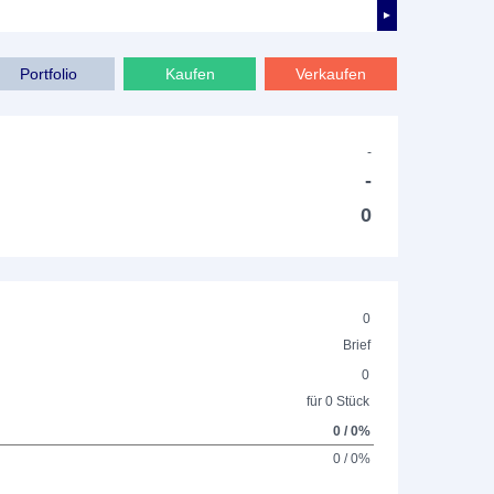
►
Portfolio
Kaufen
Verkaufen
-
-
0
0
Brief
0
für 0 Stück
0 / 0%
0 / 0%