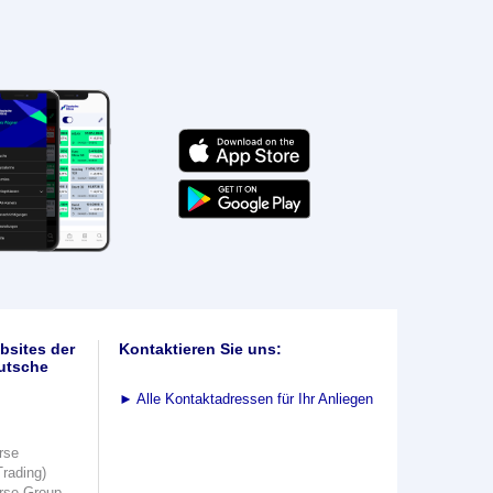
bsites der
Kontaktieren Sie uns:
utsche
►
Alle Kontaktadressen für Ihr Anliegen
rse
Trading)
rse Group