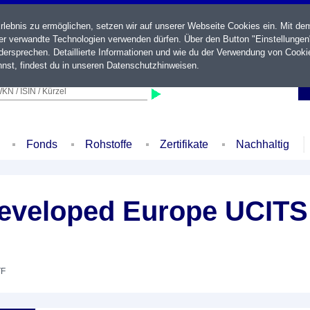
ebnis zu ermöglichen, setzen wir auf unserer Webseite Cookies ein. Mit de
der verwandte Technologien verwenden dürfen. Über den Button "Einstellungen
ersprechen. Detaillierte Informationen und wie du der Verwendung von Cooki
nst, findest du in unseren
Datenschutzhinweisen
.
KN / ISIN / Kürzel
Fonds
Rohstoffe
Zertifikate
Nachhaltig
veloped Europe UCITS 
TF