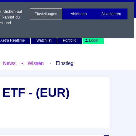
m Klicken auf
Einstellungen
Ablehnen
Akzeptieren
" kannst du
es und
Newsletter
Kontakt
English
Xetra Realtime
Watchlist
Portfolio
Login
News
Wissen
Einstieg
ETF - (EUR)