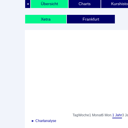
Übersicht
Charts
Kurshisto
◄
Xetra
Frankfurt
Tag
Woche
1 Monat
6 Mon.
1 Jahr
3 J
► Chartanalyse