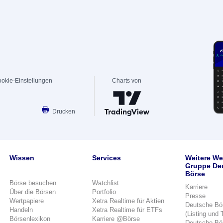
okie-Einstellungen
Charts von
Drucken
Wissen
Services
Weitere We
Gruppe De
Börse
Börse besuchen
Watchlist
Karriere
Über die Börsen
Portfolio
Presse
Wertpapiere
Xetra Realtime für Aktien
Deutsche Bö
Handeln
Xetra Realtime für ETFs
(Listing und 
Börsenlexikon
Karriere @Börse
Deutsche Bö