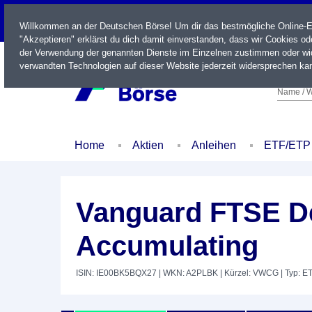
LIVE
Willkommen an der Deutschen Börse! Um dir das bestmögliche Online-Erl
"Akzeptieren" erklärst du dich damit einverstanden, dass wir Cookies o
der Verwendung der genannten Dienste im Einzelnen zustimmen oder wid
verwandten Technologien auf dieser Website jederzeit widersprechen kan
Name / W
Home
Aktien
Anleihen
ETF/ETP
Vanguard FTSE De
Accumulating
ISIN: IE00BK5BQX27
| WKN: A2PLBK
| Kürzel: VWCG
| Typ: E