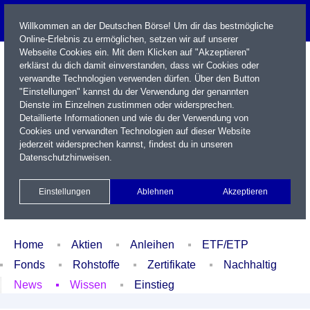
Willkommen an der Deutschen Börse! Um dir das bestmögliche
Online-Erlebnis zu ermöglichen, setzen wir auf unserer
Webseite Cookies ein. Mit dem Klicken auf "Akzeptieren"
erklärst du dich damit einverstanden, dass wir Cookies oder
verwandte Technologien verwenden dürfen. Über den Button
"Einstellungen" kannst du der Verwendung der genannten
Dienste im Einzelnen zustimmen oder widersprechen.
Detaillierte Informationen und wie du der Verwendung von
Cookies und verwandten Technologien auf dieser Website
Name / WKN / ISIN / Kürzel
jederzeit widersprechen kannst, findest du in unseren
Datenschutzhinweisen
.
Newsletter
Kontakt
English
Einstellungen
Ablehnen
Akzeptieren
Xetra Realtime
Watchlist
Portfolio
Login
Home
Aktien
Anleihen
ETF/ETP
Fonds
Rohstoffe
Zertifikate
Nachhaltig
News
Wissen
Einstieg