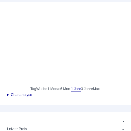
Tag
Woche
1 Monat
6 Mon.
1 Jahr
3 Jahre
Max.
► Chartanalyse
-
-
Letzter Preis