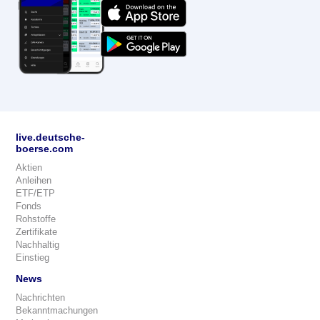
live.deutsche-
boerse.com
Aktien
Anleihen
ETF/ETP
Fonds
Rohstoffe
Zertifikate
Nachhaltig
Einstieg
News
Nachrichten
Bekanntmachungen