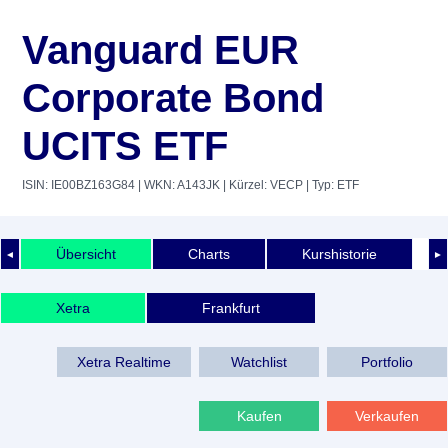
Vanguard EUR
Corporate Bond
UCITS ETF
ISIN: IE00BZ163G84
| WKN: A143JK
| Kürzel: VECP
| Typ: ETF
Übersicht
Charts
Kurshistorie
◄
►
Xetra
Frankfurt
Xetra Realtime
Watchlist
Portfolio
Kaufen
Verkaufen