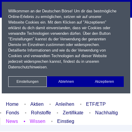
Willkommen an der Deutschen Börse! Um dir das bestmögliche
Online-Erlebnis zu ermöglichen, setzen wir auf unserer
Webseite Cookies ein. Mit dem Klicken auf "Akzeptieren"
erklärst du dich damit einverstanden, dass wir Cookies oder
verwandte Technologien verwenden dürfen. Über den Button
"Einstellungen" kannst du der Verwendung der genannten
Dienste im Einzelnen zustimmen oder widersprechen.
Detaillierte Informationen und wie du der Verwendung von
Cookies und verwandten Technologien auf dieser Website
Name / WKN / ISIN / Kürzel
jederzeit widersprechen kannst, findest du in unseren
Datenschutzhinweisen
.
Newsletter
Kontakt
English
Einstellungen
Ablehnen
Akzeptieren
Xetra Realtime
Watchlist
Portfolio
Login
Home
Aktien
Anleihen
ETF/ETP
Fonds
Rohstoffe
Zertifikate
Nachhaltig
News
Wissen
Einstieg