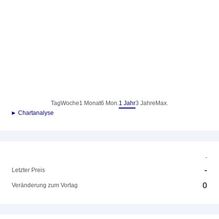
Tag
Woche
1 Monat
6 Mon.
1 Jahr
3 Jahre
Max.
► Chartanalyse
-
-
Letzter Preis
0
Veränderung zum Vortag