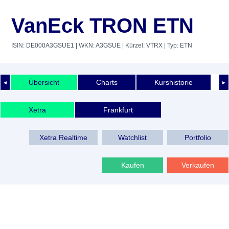
VanEck TRON ETN
ISIN: DE000A3GSUE1
| WKN: A3GSUE
| Kürzel: VTRX
| Typ: ETN
Übersicht
Charts
Kurshistorie
◄
►
Xetra
Frankfurt
Xetra Realtime
Watchlist
Portfolio
Kaufen
Verkaufen