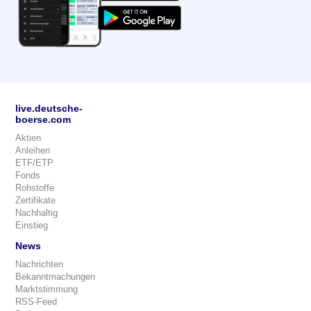
live.deutsche-
boerse.com
Aktien
Anleihen
ETF/ETP
Fonds
Rohstoffe
Zertifikate
Nachhaltig
Einstieg
News
Nachrichten
Bekanntmachungen
Marktstimmung
RSS-Feed