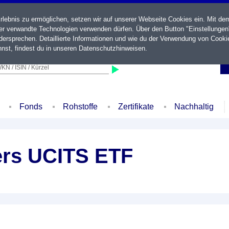
ebnis zu ermöglichen, setzen wir auf unserer Webseite Cookies ein. Mit de
der verwandte Technologien verwenden dürfen. Über den Button "Einstellungen
ersprechen. Detaillierte Informationen und wie du der Verwendung von Cooki
nst, findest du in unseren
Datenschutzhinweisen
.
KN / ISIN / Kürzel
Fonds
Rohstoffe
Zertifikate
Nachhaltig
ers UCITS ETF