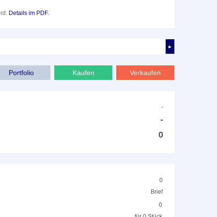
ird.
Details im PDF.
►
Portfolio
Kaufen
Verkaufen
-
-
0
0
Brief
0
für 0 Stück