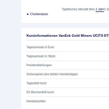
Tag
Woche
1 Monat
6 Mon.
1 Jahr
3 J
► Chartanalyse
Kursinformationen VanEck Gold Miners UCITS ET
Tagesumsatz in Euro
Tagesumsatz in Stück
Preisfeststellungen
Schlusspreis des letzten Handelstages
Tagestief/-hoch
52-Wochentief/-hoch
Handelszeiten