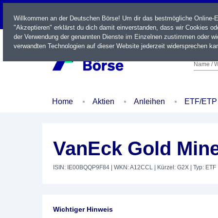
LIVE
Willkommen an der Deutschen Börse! Um dir das bestmögliche Online-Erl
"Akzeptieren" erklärst du dich damit einverstanden, dass wir Cookies o
der Verwendung der genannten Dienste im Einzelnen zustimmen oder wid
verwandten Technologien auf dieser Website jederzeit widersprechen kan
Name / W
Home
Aktien
Anleihen
ETF/ETP
VanEck Gold Min
ISIN: IE00BQQP9F84
| WKN: A12CCL
| Kürzel: G2X
| Typ: ETF
Wichtiger Hinweis