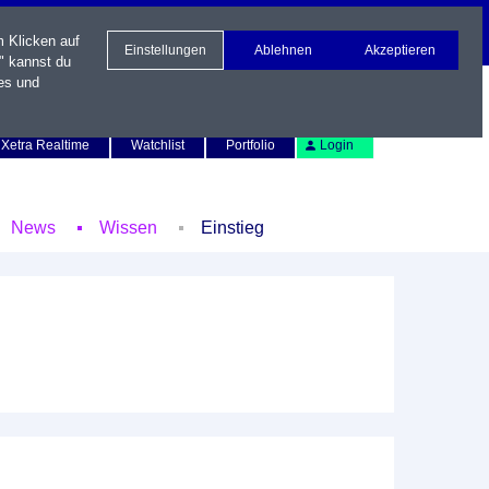
m Klicken auf
Einstellungen
Ablehnen
Akzeptieren
" kannst du
es und
Newsletter
Kontakt
English
Xetra Realtime
Watchlist
Portfolio
Login
News
Wissen
Einstieg