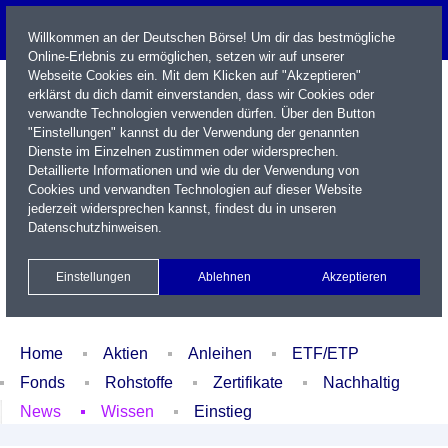
Willkommen an der Deutschen Börse! Um dir das bestmögliche
Online-Erlebnis zu ermöglichen, setzen wir auf unserer
Webseite Cookies ein. Mit dem Klicken auf "Akzeptieren"
erklärst du dich damit einverstanden, dass wir Cookies oder
verwandte Technologien verwenden dürfen. Über den Button
"Einstellungen" kannst du der Verwendung der genannten
Dienste im Einzelnen zustimmen oder widersprechen.
Detaillierte Informationen und wie du der Verwendung von
Cookies und verwandten Technologien auf dieser Website
Name / WKN / ISIN / Kürzel
jederzeit widersprechen kannst, findest du in unseren
Datenschutzhinweisen
.
Newsletter
Kontakt
English
Einstellungen
Ablehnen
Akzeptieren
Xetra Realtime
Watchlist
Portfolio
Login
Home
Aktien
Anleihen
ETF/ETP
Fonds
Rohstoffe
Zertifikate
Nachhaltig
News
Wissen
Einstieg