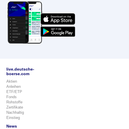
live.deutsche-
boerse.com
Aktien
Anleihen
ETF/ETP
Fonds
Rohstoffe
Zertifikate
Nachhaltig
Einstieg
News