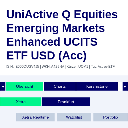
UniActive Q Equities
Emerging Markets
Enhanced UCITS
ETF USD (Acc)
ISIN: IE000DUSV4J5
| WKN: A429NA
| Kürzel: UQM1
| Typ: Active-ETF
Übersicht
Charts
Kurshistorie
◄
►
Xetra
Frankfurt
Xetra Realtime
Watchlist
Portfolio