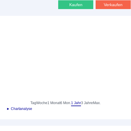
Kaufen
Verkaufen
Tag
Woche
1 Monat
6 Mon.
1 Jahr
3 Jahre
Max.
► Chartanalyse