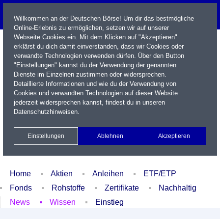
Willkommen an der Deutschen Börse! Um dir das bestmögliche
Online-Erlebnis zu ermöglichen, setzen wir auf unserer
Webseite Cookies ein. Mit dem Klicken auf "Akzeptieren"
erklärst du dich damit einverstanden, dass wir Cookies oder
verwandte Technologien verwenden dürfen. Über den Button
"Einstellungen" kannst du der Verwendung der genannten
Dienste im Einzelnen zustimmen oder widersprechen.
Detaillierte Informationen und wie du der Verwendung von
Cookies und verwandten Technologien auf dieser Website
Name / WKN / ISIN / Kürzel
jederzeit widersprechen kannst, findest du in unseren
Datenschutzhinweisen
.
Newsletter
Kontakt
English
Einstellungen
Ablehnen
Akzeptieren
Xetra Realtime
Watchlist
Portfolio
Login
Home
Aktien
Anleihen
ETF/ETP
Fonds
Rohstoffe
Zertifikate
Nachhaltig
News
Wissen
Einstieg