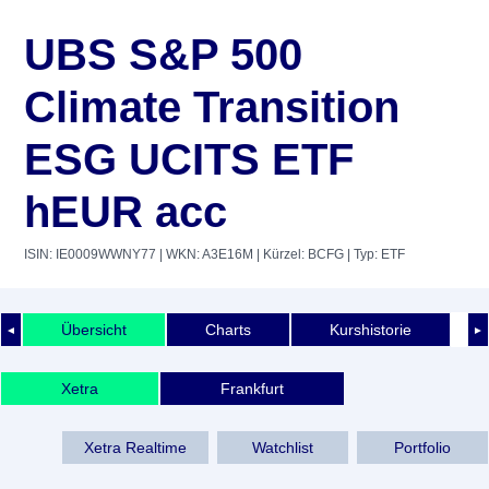
UBS S&P 500
Climate Transition
ESG UCITS ETF
hEUR acc
ISIN: IE0009WWNY77
| WKN: A3E16M
| Kürzel: BCFG
| Typ: ETF
Übersicht
Charts
Kurshistorie
◄
►
Xetra
Frankfurt
Xetra Realtime
Watchlist
Portfolio