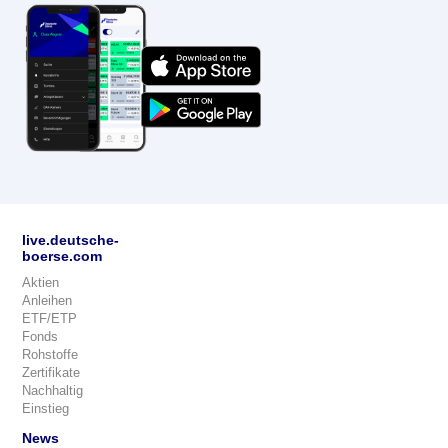
live.deutsche-
boerse.com
Aktien
Anleihen
ETF/ETP
Fonds
Rohstoffe
Zertifikate
Nachhaltig
Einstieg
News