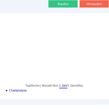
Kaufen
Verkaufen
Tag
Woche
1 Monat
6 Mon.
1 Jahr
3 Jahre
Max.
► Chartanalyse