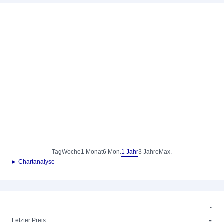
Tag
Woche
1 Monat
6 Mon.
1 Jahr
3 Jahre
Max.
► Chartanalyse
-
-
Letzter Preis