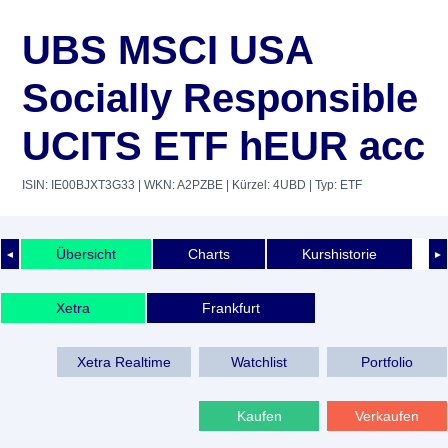
UBS MSCI USA
Socially Responsible
UCITS ETF hEUR acc
ISIN: IE00BJXT3G33
| WKN: A2PZBE
| Kürzel: 4UBD
| Typ: ETF
Übersicht
Charts
Kurshistorie
◄
►
Xetra
Frankfurt
Xetra Realtime
Watchlist
Portfolio
Kaufen
Verkaufen