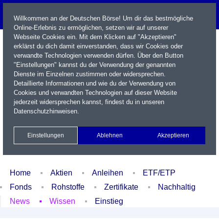
Willkommen an der Deutschen Börse! Um dir das bestmögliche
Online-Erlebnis zu ermöglichen, setzen wir auf unserer
Webseite Cookies ein. Mit dem Klicken auf "Akzeptieren"
erklärst du dich damit einverstanden, dass wir Cookies oder
verwandte Technologien verwenden dürfen. Über den Button
"Einstellungen" kannst du der Verwendung der genannten
Dienste im Einzelnen zustimmen oder widersprechen.
Detaillierte Informationen und wie du der Verwendung von
Cookies und verwandten Technologien auf dieser Website
Name / WKN / ISIN / Kürzel
jederzeit widersprechen kannst, findest du in unseren
Datenschutzhinweisen
.
Newsletter
Kontakt
English
Einstellungen
Ablehnen
Akzeptieren
Xetra Realtime
Watchlist
Portfolio
Login
Home
Aktien
Anleihen
ETF/ETP
Fonds
Rohstoffe
Zertifikate
Nachhaltig
News
Wissen
Einstieg