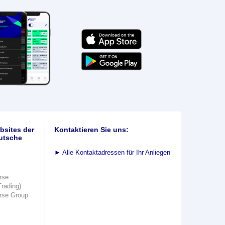
bsites der
Kontaktieren Sie uns:
utsche
►
Alle Kontaktadressen für Ihr Anliegen
rse
Trading)
rse Group