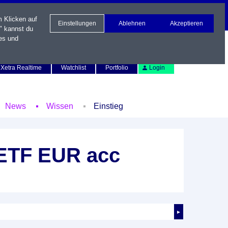
m Klicken auf
Einstellungen
Ablehnen
Akzeptieren
" kannst du
es und
Newsletter
Kontakt
English
Xetra Realtime
Watchlist
Portfolio
Login
News
Wissen
Einstieg
 ETF EUR acc
►