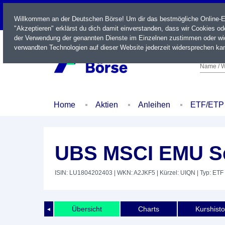
LIVE
Willkommen an der Deutschen Börse! Um dir das bestmögliche Online-Erl
"Akzeptieren" erklärst du dich damit einverstanden, dass wir Cookies o
der Verwendung der genannten Dienste im Einzelnen zustimmen oder wid
verwandten Technologien auf dieser Website jederzeit widersprechen kan
Name / W
Home
Aktien
Anleihen
ETF/ETP
UBS MSCI EMU Se
ISIN: LU1804202403
| WKN: A2JKF5
| Kürzel: UIQN
| Typ: ETF
Übersicht
Charts
Kurshisto
◄