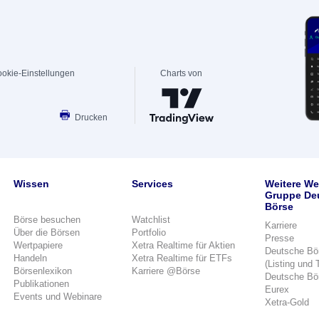
okie-Einstellungen
Charts von
Drucken
Wissen
Services
Weitere We
Gruppe De
Börse
Börse besuchen
Watchlist
Karriere
Über die Börsen
Portfolio
Presse
Wertpapiere
Xetra Realtime für Aktien
Deutsche Bö
Handeln
Xetra Realtime für ETFs
(Listing und 
Börsenlexikon
Karriere @Börse
Deutsche Bö
Publikationen
Eurex
Events und Webinare
Xetra-Gold