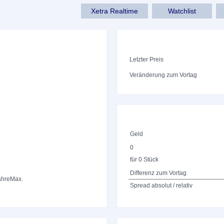
Xetra Realtime
Watchlist
Letzter Preis
Veränderung zum Vortag
Geld
0
für 0 Stück
Differenz zum Vortag
ahre
Max.
Spread absolut / relativ