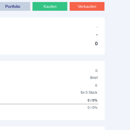
Portfolio
Kaufen
Verkaufen
-
-
0
0
Brief
0
für 0 Stück
0 / 0%
0 / 0%