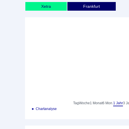
Xetra
Frankfurt
Tag
Woche
1 Monat
6 Mon.
1 Jahr
3 J
► Chartanalyse