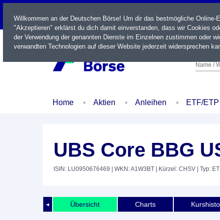
LIVE
Willkommen an der Deutschen Börse! Um dir das bestmögliche Online-Erl
"Akzeptieren" erklärst du dich damit einverstanden, dass wir Cookies o
der Verwendung der genannten Dienste im Einzelnen zustimmen oder wid
verwandten Technologien auf dieser Website jederzeit widersprechen kan
Name / W
Home
Aktien
Anleihen
ETF/ETP
UBS Core BBG US
ISIN: LU0950676469
| WKN: A1W3BT
| Kürzel: CHSV
| Typ: E
Übersicht
Charts
Kurshisto
◄