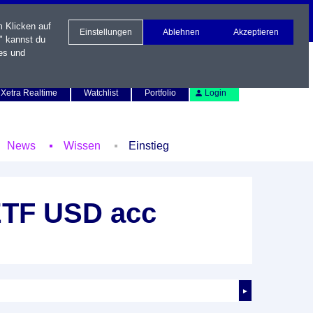
m Klicken auf
Einstellungen
Ablehnen
Akzeptieren
" kannst du
es und
Newsletter
Kontakt
English
Xetra Realtime
Watchlist
Portfolio
Login
News
Wissen
Einstieg
ETF USD acc
►