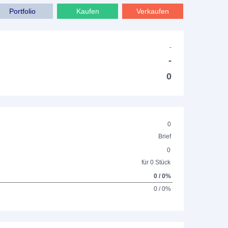
Portfolio
Kaufen
Verkaufen
-
-
0
0
Brief
0
für 0 Stück
0 / 0%
0 / 0%