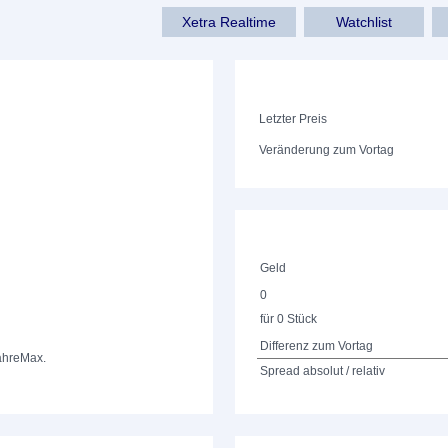
Xetra Realtime
Watchlist
Letzter Preis
Veränderung zum Vortag
Geld
0
für 0 Stück
Differenz zum Vortag
ahre
Max.
Spread absolut / relativ