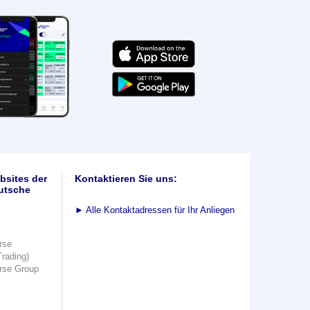
bsites der
Kontaktieren Sie uns:
utsche
►
Alle Kontaktadressen für Ihr Anliegen
rse
Trading)
rse Group