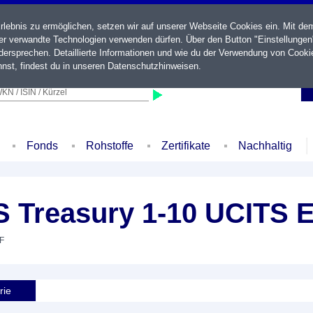
ebnis zu ermöglichen, setzen wir auf unserer Webseite Cookies ein. Mit de
der verwandte Technologien verwenden dürfen. Über den Button "Einstellungen
ersprechen. Detaillierte Informationen und wie du der Verwendung von Cooki
nst, findest du in unseren
Datenschutzhinweisen
.
KN / ISIN / Kürzel
Fonds
Rohstoffe
Zertifikate
Nachhaltig
 Treasury 1-10 UCITS 
TF
rie