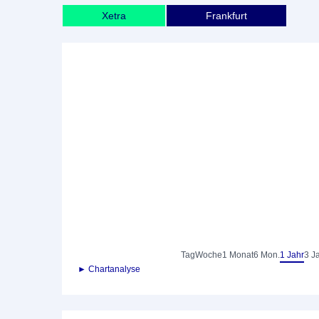
Xetra
Frankfurt
Tag
Woche
1 Monat
6 Mon.
1 Jahr
3 J
► Chartanalyse