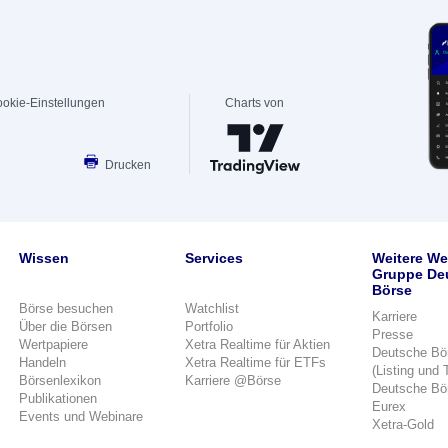
okie-Einstellungen
Charts von
Drucken
Wissen
Services
Weitere We
Gruppe De
Börse
Börse besuchen
Watchlist
Karriere
Über die Börsen
Portfolio
Presse
Wertpapiere
Xetra Realtime für Aktien
Deutsche Bö
Handeln
Xetra Realtime für ETFs
(Listing und 
Börsenlexikon
Karriere @Börse
Deutsche Bö
Publikationen
Eurex
Events und Webinare
Xetra-Gold