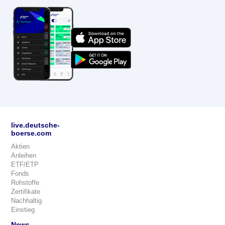
live.deutsche-
boerse.com
Aktien
Anleihen
ETF/ETP
Fonds
Rohstoffe
Zertifikate
Nachhaltig
Einstieg
News