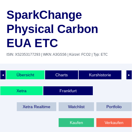
SparkChange
Physical Carbon
EUA ETC
ISIN: XS2353177293
| WKN: A3GSS6
| Kürzel: FCO2
| Typ: ETC
Übersicht
Charts
Kurshistorie
◄
►
Xetra
Frankfurt
Xetra Realtime
Watchlist
Portfolio
Kaufen
Verkaufen