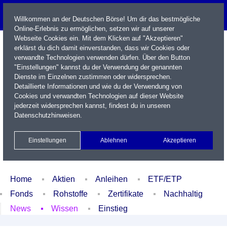
Willkommen an der Deutschen Börse! Um dir das bestmögliche
Online-Erlebnis zu ermöglichen, setzen wir auf unserer
Webseite Cookies ein. Mit dem Klicken auf "Akzeptieren"
erklärst du dich damit einverstanden, dass wir Cookies oder
verwandte Technologien verwenden dürfen. Über den Button
"Einstellungen" kannst du der Verwendung der genannten
Dienste im Einzelnen zustimmen oder widersprechen.
Detaillierte Informationen und wie du der Verwendung von
Cookies und verwandten Technologien auf dieser Website
Name / WKN / ISIN / Kürzel
jederzeit widersprechen kannst, findest du in unseren
Datenschutzhinweisen
.
Newsletter
Kontakt
English
Einstellungen
Ablehnen
Akzeptieren
Xetra Realtime
Watchlist
Portfolio
Login
Home
Aktien
Anleihen
ETF/ETP
Fonds
Rohstoffe
Zertifikate
Nachhaltig
News
Wissen
Einstieg