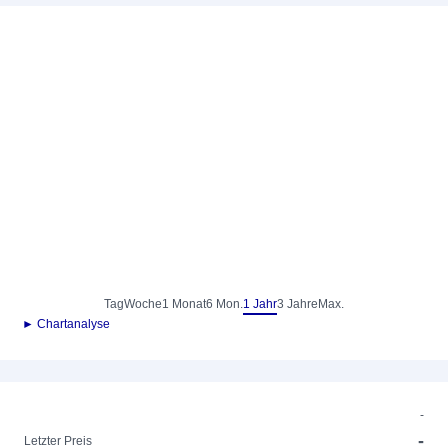
Tag
Woche
1 Monat
6 Mon.
1 Jahr
3 Jahre
Max.
► Chartanalyse
-
-
Letzter Preis