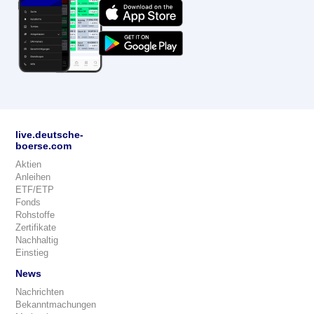
live.deutsche-
boerse.com
Aktien
Anleihen
ETF/ETP
Fonds
Rohstoffe
Zertifikate
Nachhaltig
Einstieg
News
Nachrichten
Bekanntmachungen