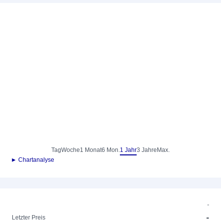
Tag
Woche
1 Monat
6 Mon.
1 Jahr
3 Jahre
Max.
► Chartanalyse
-
-
Letzter Preis