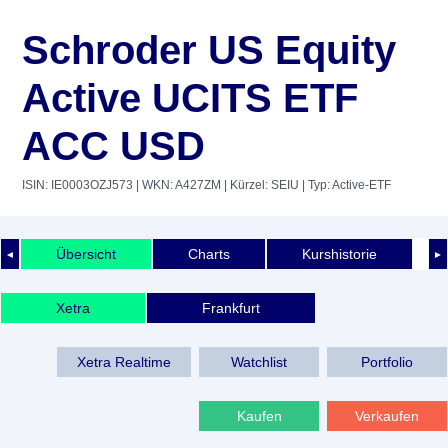
Schroder US Equity
Active UCITS ETF
ACC USD
ISIN: IE0003OZJ573
| WKN: A427ZM
| Kürzel: SEIU
| Typ: Active-ETF
Übersicht
Charts
Kurshistorie
◄
►
Xetra
Frankfurt
Xetra Realtime
Watchlist
Portfolio
Kaufen
Verkaufen