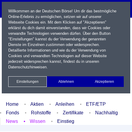
Willkommen an der Deutschen Börse! Um dir das bestmögliche
Online-Erlebnis zu ermöglichen, setzen wir auf unserer
Webseite Cookies ein. Mit dem Klicken auf "Akzeptieren"
erklärst du dich damit einverstanden, dass wir Cookies oder
verwandte Technologien verwenden dürfen. Über den Button
"Einstellungen" kannst du der Verwendung der genannten
Dienste im Einzelnen zustimmen oder widersprechen.
Detaillierte Informationen und wie du der Verwendung von
Cookies und verwandten Technologien auf dieser Website
Name / WKN / ISIN / Kürzel
jederzeit widersprechen kannst, findest du in unseren
Datenschutzhinweisen
.
Newsletter
Kontakt
English
Einstellungen
Ablehnen
Akzeptieren
Xetra Realtime
Watchlist
Portfolio
Login
Home
Aktien
Anleihen
ETF/ETP
Fonds
Rohstoffe
Zertifikate
Nachhaltig
News
Wissen
Einstieg