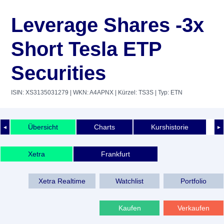
Leverage Shares -3x
Short Tesla ETP
Securities
ISIN: XS3135031279
| WKN: A4APNX
| Kürzel: TS3S
| Typ: ETN
Übersicht
Charts
Kurshistorie
◄
►
Xetra
Frankfurt
Xetra Realtime
Watchlist
Portfolio
Kaufen
Verkaufen