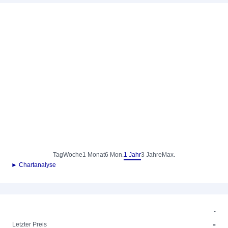
Tag
Woche
1 Monat
6 Mon.
1 Jahr
3 Jahre
Max.
► Chartanalyse
-
-
Letzter Preis