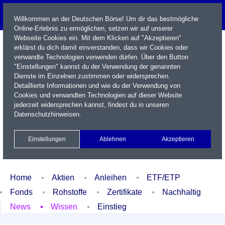
Willkommen an der Deutschen Börse! Um dir das bestmögliche
Online-Erlebnis zu ermöglichen, setzen wir auf unserer
Webseite Cookies ein. Mit dem Klicken auf "Akzeptieren"
erklärst du dich damit einverstanden, dass wir Cookies oder
verwandte Technologien verwenden dürfen. Über den Button
"Einstellungen" kannst du der Verwendung der genannten
Dienste im Einzelnen zustimmen oder widersprechen.
Detaillierte Informationen und wie du der Verwendung von
Cookies und verwandten Technologien auf dieser Website
Name / WKN / ISIN / Kürzel
jederzeit widersprechen kannst, findest du in unseren
Datenschutzhinweisen
.
Newsletter
Kontakt
English
Einstellungen
Ablehnen
Akzeptieren
Xetra Realtime
Watchlist
Portfolio
Login
Home
Aktien
Anleihen
ETF/ETP
Fonds
Rohstoffe
Zertifikate
Nachhaltig
News
Wissen
Einstieg