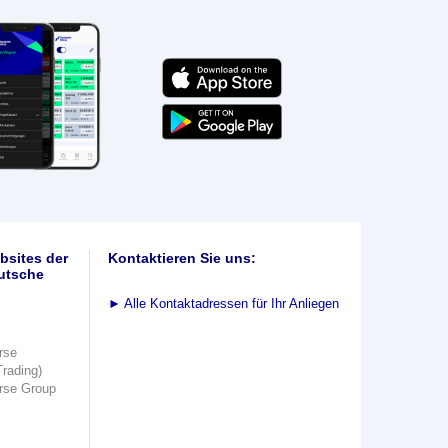
bsites der
Kontaktieren Sie uns:
utsche
►
Alle Kontaktadressen für Ihr Anliegen
rse
Trading)
rse Group