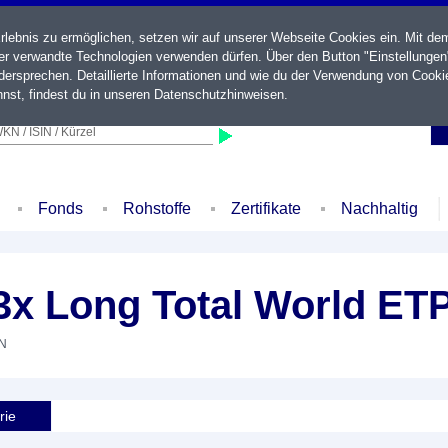
ebnis zu ermöglichen, setzen wir auf unserer Webseite Cookies ein. Mit de
der verwandte Technologien verwenden dürfen. Über den Button "Einstellungen
ersprechen. Detaillierte Informationen und wie du der Verwendung von Cooki
nst, findest du in unseren
Datenschutzhinweisen
.
KN / ISIN / Kürzel
Fonds
Rohstoffe
Zertifikate
Nachhaltig
x Long Total World ETP
TN
rie