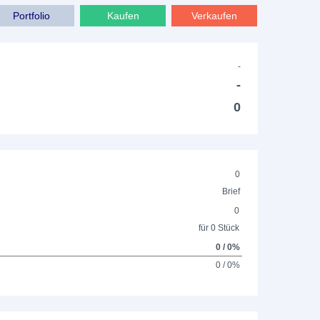
Portfolio
Kaufen
Verkaufen
-
-
0
0
Brief
0
für 0 Stück
0 / 0%
0 / 0%