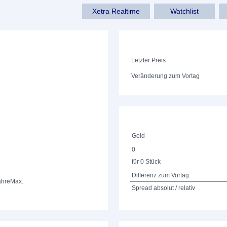
Xetra Realtime
Watchlist
Letzter Preis
Veränderung zum Vortag
Geld
0
für 0 Stück
Differenz zum Vortag
ahre
Max.
Spread absolut / relativ