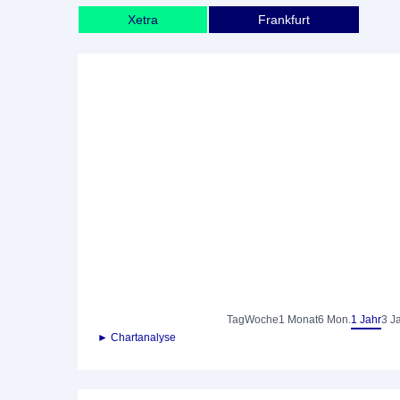
Xetra
Frankfurt
Tag
Woche
1 Monat
6 Mon.
1 Jahr
3 J
► Chartanalyse