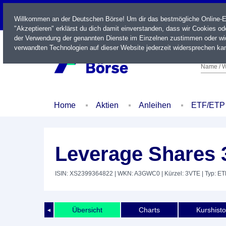
LIVE
Willkommen an der Deutschen Börse! Um dir das bestmögliche Online-Erl
"Akzeptieren" erklärst du dich damit einverstanden, dass wir Cookies o
der Verwendung der genannten Dienste im Einzelnen zustimmen oder wid
verwandten Technologien auf dieser Website jederzeit widersprechen kan
Name / W
Home
Aktien
Anleihen
ETF/ETP
Leverage Shares 3
ISIN: XS2399364822
| WKN: A3GWC0
| Kürzel: 3VTE
| Typ: E
Übersicht
Charts
Kurshisto
◄