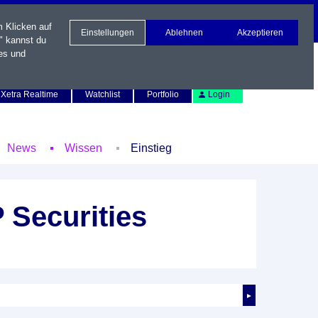
m Klicken auf
Einstellungen
Ablehnen
Akzeptieren
" kannst du
es und
Newsletter
Kontakt
English
Xetra Realtime
Watchlist
Portfolio
Login
News
Wissen
Einstieg
 Securities
►