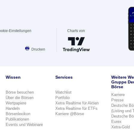
okie-Einstellungen
Charts von
Drucken
Wissen
Services
Weitere We
Gruppe De
Börse
Börse besuchen
Watchlist
Karriere
Über die Börsen
Portfolio
Presse
Wertpapiere
Xetra Realtime für Aktien
Deutsche Bö
Handeln
Xetra Realtime für ETFs
(Listing und 
Börsenlexikon
Karriere @Börse
Deutsche Bö
Publikationen
Eurex
Events und Webinare
Xetra-Gold