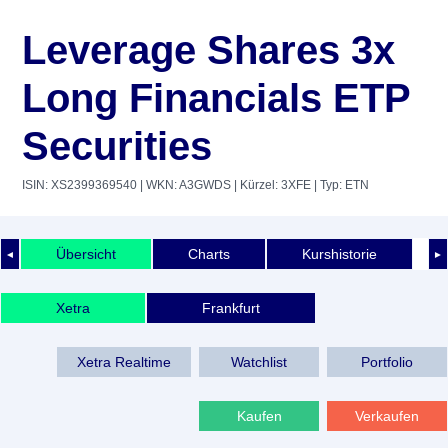
Leverage Shares 3x
Long Financials ETP
Securities
ISIN: XS2399369540
| WKN: A3GWDS
| Kürzel: 3XFE
| Typ: ETN
Übersicht
Charts
Kurshistorie
◄
►
Xetra
Frankfurt
Xetra Realtime
Watchlist
Portfolio
Kaufen
Verkaufen