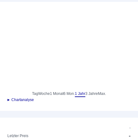
Tag
Woche
1 Monat
6 Mon.
1 Jahr
3 Jahre
Max.
► Chartanalyse
-
-
Letzter Preis