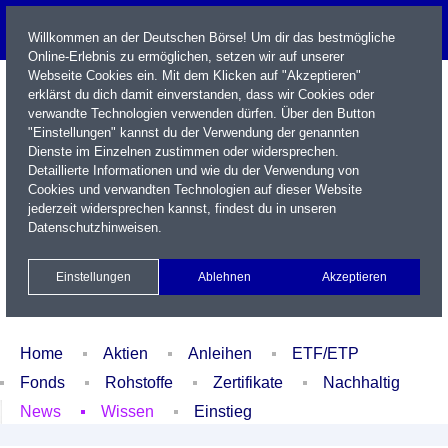
Willkommen an der Deutschen Börse! Um dir das bestmögliche
Online-Erlebnis zu ermöglichen, setzen wir auf unserer
Webseite Cookies ein. Mit dem Klicken auf "Akzeptieren"
erklärst du dich damit einverstanden, dass wir Cookies oder
verwandte Technologien verwenden dürfen. Über den Button
"Einstellungen" kannst du der Verwendung der genannten
Dienste im Einzelnen zustimmen oder widersprechen.
Detaillierte Informationen und wie du der Verwendung von
Cookies und verwandten Technologien auf dieser Website
Name / WKN / ISIN / Kürzel
jederzeit widersprechen kannst, findest du in unseren
Datenschutzhinweisen
.
Newsletter
Kontakt
English
Einstellungen
Ablehnen
Akzeptieren
Xetra Realtime
Watchlist
Portfolio
Login
Home
Aktien
Anleihen
ETF/ETP
Fonds
Rohstoffe
Zertifikate
Nachhaltig
News
Wissen
Einstieg