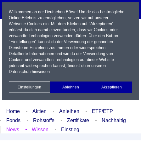
Willkommen an der Deutschen Börse! Um dir das bestmögliche
Online-Erlebnis zu ermöglichen, setzen wir auf unserer
Webseite Cookies ein. Mit dem Klicken auf "Akzeptieren"
erklärst du dich damit einverstanden, dass wir Cookies oder
verwandte Technologien verwenden dürfen. Über den Button
"Einstellungen" kannst du der Verwendung der genannten
Dienste im Einzelnen zustimmen oder widersprechen.
Detaillierte Informationen und wie du der Verwendung von
Cookies und verwandten Technologien auf dieser Website
Name / WKN / ISIN / Kürzel
jederzeit widersprechen kannst, findest du in unseren
Datenschutzhinweisen
.
Newsletter
Kontakt
English
Einstellungen
Ablehnen
Akzeptieren
Xetra Realtime
Watchlist
Portfolio
Login
Home
Aktien
Anleihen
ETF/ETP
Fonds
Rohstoffe
Zertifikate
Nachhaltig
News
Wissen
Einstieg