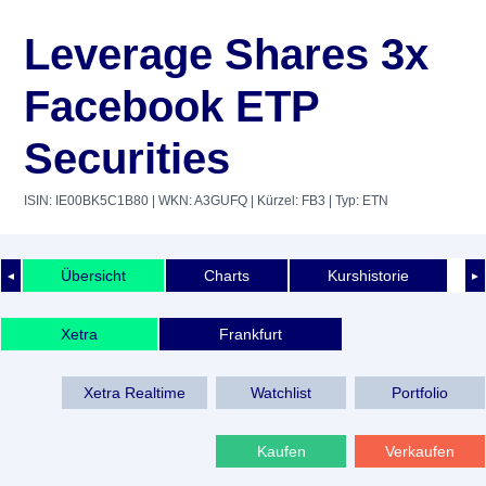
Leverage Shares 3x
Facebook ETP
Securities
ISIN: IE00BK5C1B80
| WKN: A3GUFQ
| Kürzel: FB3
| Typ: ETN
Übersicht
Charts
Kurshistorie
◄
►
Xetra
Frankfurt
Xetra Realtime
Watchlist
Portfolio
Kaufen
Verkaufen