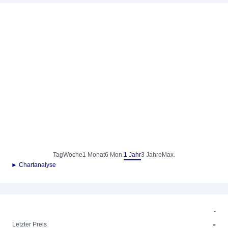
Tag
Woche
1 Monat
6 Mon.
1 Jahr
3 Jahre
Max.
► Chartanalyse
-
-
Letzter Preis