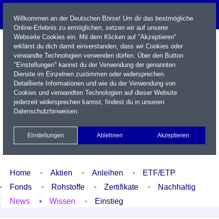
Willkommen an der Deutschen Börse! Um dir das bestmögliche
Online-Erlebnis zu ermöglichen, setzen wir auf unserer
Webseite Cookies ein. Mit dem Klicken auf "Akzeptieren"
erklärst du dich damit einverstanden, dass wir Cookies oder
verwandte Technologien verwenden dürfen. Über den Button
"Einstellungen" kannst du der Verwendung der genannten
Dienste im Einzelnen zustimmen oder widersprechen.
Detaillierte Informationen und wie du der Verwendung von
Cookies und verwandten Technologien auf dieser Website
Name / WKN / ISIN / Kürzel
jederzeit widersprechen kannst, findest du in unseren
Datenschutzhinweisen
.
Newsletter
Kontakt
English
Einstellungen
Ablehnen
Akzeptieren
Xetra Realtime
Watchlist
Portfolio
Login
Home
Aktien
Anleihen
ETF/ETP
Fonds
Rohstoffe
Zertifikate
Nachhaltig
News
Wissen
Einstieg