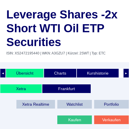
Leverage Shares -2x
Short WTI Oil ETP
Securities
ISIN: XS2472195440
| WKN: A3GZU7
| Kürzel: 2SWT
| Typ: ETC
Übersicht
Charts
Kurshistorie
◄
►
Xetra
Frankfurt
Xetra Realtime
Watchlist
Portfolio
Kaufen
Verkaufen