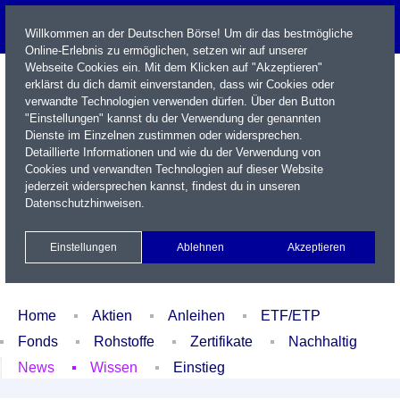
Willkommen an der Deutschen Börse! Um dir das bestmögliche
Online-Erlebnis zu ermöglichen, setzen wir auf unserer
Webseite Cookies ein. Mit dem Klicken auf "Akzeptieren"
erklärst du dich damit einverstanden, dass wir Cookies oder
verwandte Technologien verwenden dürfen. Über den Button
"Einstellungen" kannst du der Verwendung der genannten
Dienste im Einzelnen zustimmen oder widersprechen.
Detaillierte Informationen und wie du der Verwendung von
Cookies und verwandten Technologien auf dieser Website
Name / WKN / ISIN / Kürzel
jederzeit widersprechen kannst, findest du in unseren
Datenschutzhinweisen
.
Newsletter
Kontakt
English
Einstellungen
Ablehnen
Akzeptieren
Xetra Realtime
Watchlist
Portfolio
Login
Home
Aktien
Anleihen
ETF/ETP
Fonds
Rohstoffe
Zertifikate
Nachhaltig
News
Wissen
Einstieg