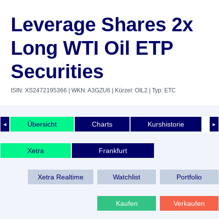
Leverage Shares 2x
Long WTI Oil ETP
Securities
ISIN: XS2472195366
| WKN: A3GZU6
| Kürzel: OIL2
| Typ: ETC
Übersicht
Charts
Kurshistorie
◄
►
Xetra
Frankfurt
Xetra Realtime
Watchlist
Portfolio
Kaufen
Verkaufen