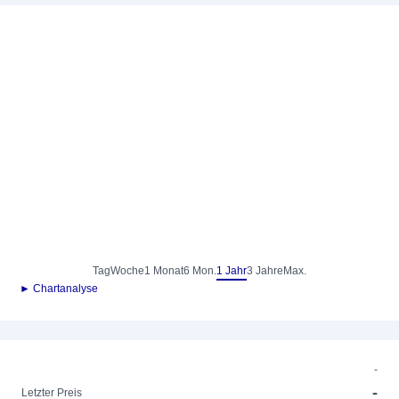
Tag
Woche
1 Monat
6 Mon.
1 Jahr
3 Jahre
Max.
► Chartanalyse
-
-
Letzter Preis