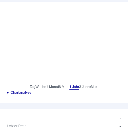
Tag
Woche
1 Monat
6 Mon.
1 Jahr
3 Jahre
Max.
► Chartanalyse
-
-
Letzter Preis