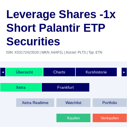
Leverage Shares -1x
Short Palantir ETP
Securities
ISIN: XS3172423520
| WKN: A4AP1L
| Kürzel: PLTS
| Typ: ETN
Übersicht
Charts
Kurshistorie
◄
►
Xetra
Frankfurt
Xetra Realtime
Watchlist
Portfolio
Kaufen
Verkaufen