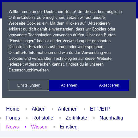
Willkommen an der Deutschen Börse! Um dir das bestmögliche
Online-Erlebnis zu ermöglichen, setzen wir auf unserer
Webseite Cookies ein. Mit dem Klicken auf "Akzeptieren"
erklärst du dich damit einverstanden, dass wir Cookies oder
verwandte Technologien verwenden dürfen. Über den Button
"Einstellungen" kannst du der Verwendung der genannten
Dienste im Einzelnen zustimmen oder widersprechen.
Detaillierte Informationen und wie du der Verwendung von
Cookies und verwandten Technologien auf dieser Website
Name / WKN / ISIN / Kürzel
jederzeit widersprechen kannst, findest du in unseren
Datenschutzhinweisen
.
Newsletter
Kontakt
English
Einstellungen
Ablehnen
Akzeptieren
Xetra Realtime
Watchlist
Portfolio
Login
Home
Aktien
Anleihen
ETF/ETP
Fonds
Rohstoffe
Zertifikate
Nachhaltig
News
Wissen
Einstieg