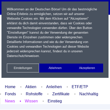
Willkommen an der Deutschen Börse! Um dir das bestmögliche
Online-Erlebnis zu ermöglichen, setzen wir auf unserer
Webseite Cookies ein. Mit dem Klicken auf "Akzeptieren"
erklärst du dich damit einverstanden, dass wir Cookies oder
verwandte Technologien verwenden dürfen. Über den Button
"Einstellungen" kannst du der Verwendung der genannten
Dienste im Einzelnen zustimmen oder widersprechen.
Detaillierte Informationen und wie du der Verwendung von
Cookies und verwandten Technologien auf dieser Website
Name / WKN / ISIN / Kürzel
jederzeit widersprechen kannst, findest du in unseren
Datenschutzhinweisen
.
Newsletter
Kontakt
English
Einstellungen
Ablehnen
Akzeptieren
Xetra Realtime
Watchlist
Portfolio
Login
Home
Aktien
Anleihen
ETF/ETP
Fonds
Rohstoffe
Zertifikate
Nachhaltig
News
Wissen
Einstieg