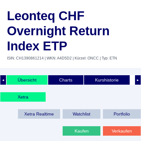
Leonteq CHF
Overnight Return
Index ETP
ISIN: CH1390861214
| WKN: A4D5D2
| Kürzel: ONCC
| Typ: ETN
Übersicht
Charts
Kurshistorie
◄
►
Xetra
Xetra Realtime
Watchlist
Portfolio
Kaufen
Verkaufen