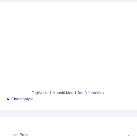
Tag
Woche
1 Monat
6 Mon.
1 Jahr
3 Jahre
Max.
► Chartanalyse
-
-
Letzter Preis