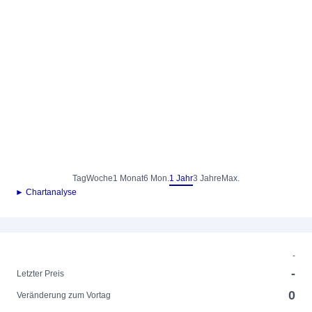
Tag
Woche
1 Monat
6 Mon.
1 Jahr
3 Jahre
Max.
► Chartanalyse
-
-
Letzter Preis
0
Veränderung zum Vortag