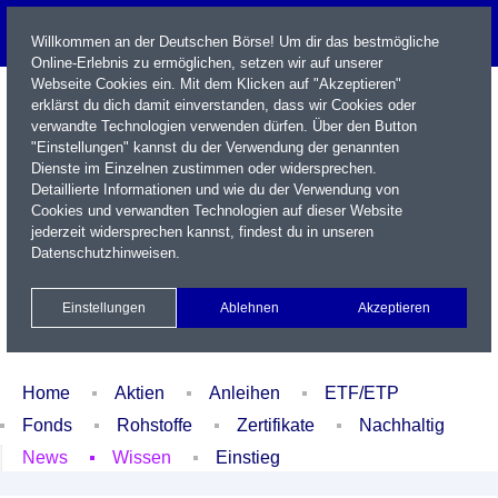
Willkommen an der Deutschen Börse! Um dir das bestmögliche
Online-Erlebnis zu ermöglichen, setzen wir auf unserer
Webseite Cookies ein. Mit dem Klicken auf "Akzeptieren"
erklärst du dich damit einverstanden, dass wir Cookies oder
verwandte Technologien verwenden dürfen. Über den Button
"Einstellungen" kannst du der Verwendung der genannten
Dienste im Einzelnen zustimmen oder widersprechen.
Detaillierte Informationen und wie du der Verwendung von
Cookies und verwandten Technologien auf dieser Website
Name / WKN / ISIN / Kürzel
jederzeit widersprechen kannst, findest du in unseren
Datenschutzhinweisen
.
Newsletter
Kontakt
English
Einstellungen
Ablehnen
Akzeptieren
Xetra Realtime
Watchlist
Portfolio
Login
Home
Aktien
Anleihen
ETF/ETP
Fonds
Rohstoffe
Zertifikate
Nachhaltig
News
Wissen
Einstieg