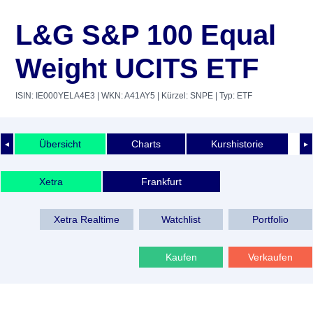
L&G S&P 100 Equal
Weight UCITS ETF
ISIN: IE000YELA4E3
| WKN: A41AY5
| Kürzel: SNPE
| Typ: ETF
Übersicht
Charts
Kurshistorie
◄
►
Xetra
Frankfurt
Xetra Realtime
Watchlist
Portfolio
Kaufen
Verkaufen