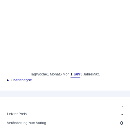
Tag
Woche
1 Monat
6 Mon.
1 Jahr
3 Jahre
Max.
► Chartanalyse
-
-
Letzter Preis
0
Veränderung zum Vortag