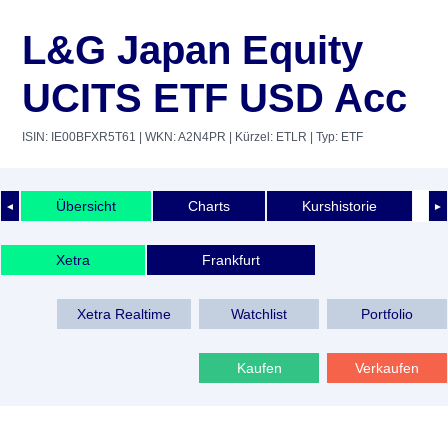
L&G Japan Equity
UCITS ETF USD Acc
ISIN: IE00BFXR5T61
| WKN: A2N4PR
| Kürzel: ETLR
| Typ: ETF
Übersicht
Charts
Kurshistorie
◄
►
Xetra
Frankfurt
Xetra Realtime
Watchlist
Portfolio
Kaufen
Verkaufen