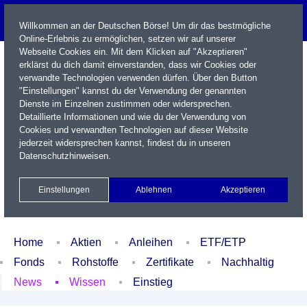
Willkommen an der Deutschen Börse! Um dir das bestmögliche
Online-Erlebnis zu ermöglichen, setzen wir auf unserer
Webseite Cookies ein. Mit dem Klicken auf "Akzeptieren"
erklärst du dich damit einverstanden, dass wir Cookies oder
verwandte Technologien verwenden dürfen. Über den Button
"Einstellungen" kannst du der Verwendung der genannten
Dienste im Einzelnen zustimmen oder widersprechen.
Detaillierte Informationen und wie du der Verwendung von
Cookies und verwandten Technologien auf dieser Website
Name / WKN / ISIN / Kürzel
jederzeit widersprechen kannst, findest du in unseren
Datenschutzhinweisen
.
Newsletter
Kontakt
English
Einstellungen
Ablehnen
Akzeptieren
Xetra Realtime
Watchlist
Portfolio
Login
Home
Aktien
Anleihen
ETF/ETP
Fonds
Rohstoffe
Zertifikate
Nachhaltig
News
Wissen
Einstieg