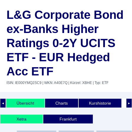
L&G Corporate Bond
ex-Banks Higher
Ratings 0-2Y UCITS
ETF - EUR Hedged
Acc ETF
ISIN: IE000YMQ2SC9
| WKN: A40E7Q
| Kürzel: XBHE
| Typ: ETF
Übersicht
Charts
Kurshistorie
◄
►
Xetra
Frankfurt