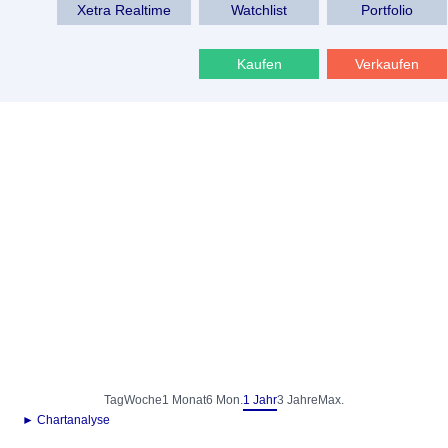
Xetra Realtime
Watchlist
Portfolio
Kaufen
Verkaufen
Tag
Woche
1 Monat
6 Mon.
1 Jahr
3 Jahre
Max.
► Chartanalyse