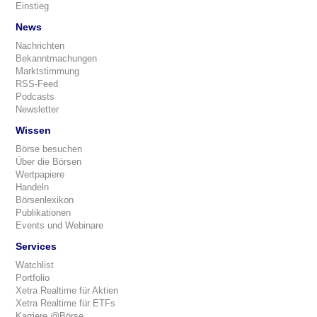
Einstieg
News
Nachrichten
Bekanntmachungen
Marktstimmung
RSS-Feed
Podcasts
Newsletter
Wissen
Börse besuchen
Über die Börsen
Wertpapiere
Handeln
Börsenlexikon
Publikationen
Events und Webinare
Services
Watchlist
Portfolio
Xetra Realtime für Aktien
Xetra Realtime für ETFs
Karriere @Börse