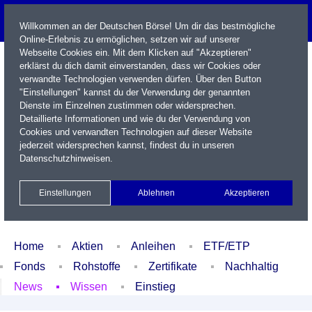
Willkommen an der Deutschen Börse! Um dir das bestmögliche
Online-Erlebnis zu ermöglichen, setzen wir auf unserer
Webseite Cookies ein. Mit dem Klicken auf "Akzeptieren"
erklärst du dich damit einverstanden, dass wir Cookies oder
verwandte Technologien verwenden dürfen. Über den Button
"Einstellungen" kannst du der Verwendung der genannten
Dienste im Einzelnen zustimmen oder widersprechen.
Detaillierte Informationen und wie du der Verwendung von
Cookies und verwandten Technologien auf dieser Website
Name / WKN / ISIN / Kürzel
jederzeit widersprechen kannst, findest du in unseren
Datenschutzhinweisen
.
Newsletter
Kontakt
English
Einstellungen
Ablehnen
Akzeptieren
Xetra Realtime
Watchlist
Portfolio
Login
Home
Aktien
Anleihen
ETF/ETP
Fonds
Rohstoffe
Zertifikate
Nachhaltig
News
Wissen
Einstieg