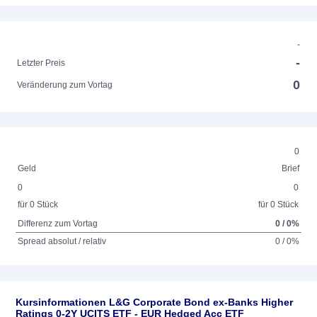
-
-
Letzter Preis
0
Veränderung zum Vortag
0
Geld
Brief
0
0
für 0 Stück
für 0 Stück
Differenz zum Vortag
0 / 0%
Spread absolut / relativ
0 / 0%
Kursinformationen L&G Corporate Bond ex-Banks Higher
Ratings 0-2Y UCITS ETF - EUR Hedged Acc ETF