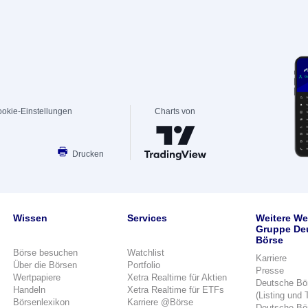
okie-Einstellungen
Charts von
Drucken
Wissen
Services
Weitere We
Gruppe De
Börse
Börse besuchen
Watchlist
Karriere
Über die Börsen
Portfolio
Presse
Wertpapiere
Xetra Realtime für Aktien
Deutsche Bö
Handeln
Xetra Realtime für ETFs
(Listing und 
Börsenlexikon
Karriere @Börse
Deutsche Bö