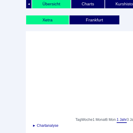
Übersicht
Charts
Kurshisto
◄
Xetra
Frankfurt
Tag
Woche
1 Monat
6 Mon.
1 Jahr
3 J
► Chartanalyse