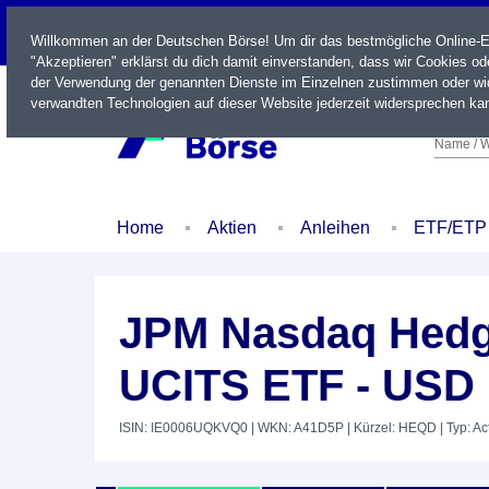
LIVE
Willkommen an der Deutschen Börse! Um dir das bestmögliche Online-Erl
"Akzeptieren" erklärst du dich damit einverstanden, dass wir Cookies o
der Verwendung der genannten Dienste im Einzelnen zustimmen oder wid
verwandten Technologien auf dieser Website jederzeit widersprechen kan
Name / W
Home
Aktien
Anleihen
ETF/ETP
JPM Nasdaq Hedge
UCITS ETF - USD (
ISIN: IE0006UQKVQ0
| WKN: A41D5P
| Kürzel: HEQD
| Typ: A