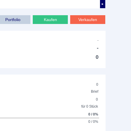
►
Portfolio
Kaufen
Verkaufen
-
-
0
0
Brief
0
für 0 Stück
0 / 0%
0 / 0%