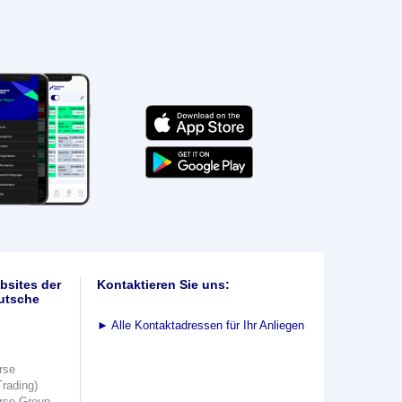
bsites der
Kontaktieren Sie uns:
utsche
►
Alle Kontaktadressen für Ihr Anliegen
rse
Trading)
rse Group