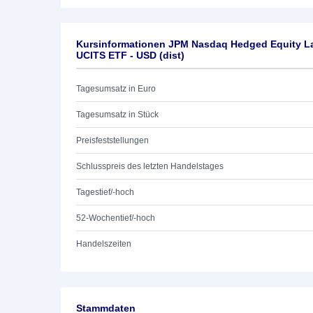
Kursinformationen JPM Nasdaq Hedged Equity La
UCITS ETF - USD (dist)
Tagesumsatz in Euro
Tagesumsatz in Stück
Preisfeststellungen
Schlusspreis des letzten Handelstages
Tagestief/-hoch
52-Wochentief/-hoch
Handelszeiten
Stammdaten