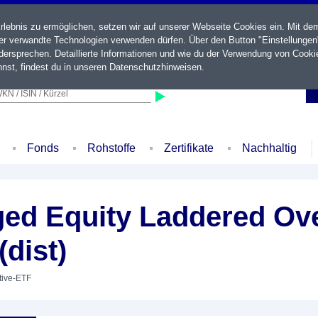
ebnis zu ermöglichen, setzen wir auf unserer Webseite Cookies ein. Mit de
der verwandte Technologien verwenden dürfen. Über den Button "Einstellungen
ersprechen. Detaillierte Informationen und wie du der Verwendung von Cooki
nst, findest du in unseren
Datenschutzhinweisen
.
KN / ISIN / Kürzel
Fonds
Rohstoffe
Zertifikate
Nachhaltig
d Equity Laddered Ove
dist)
ctive-ETF