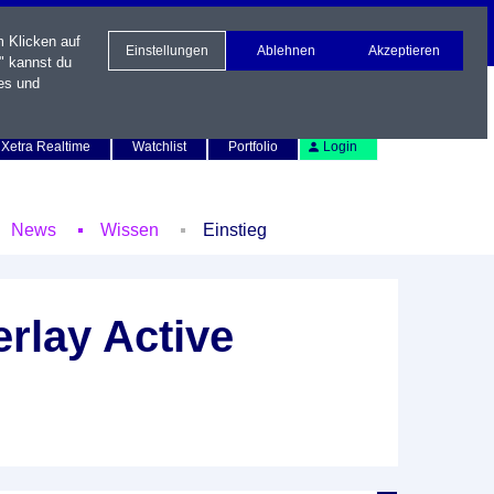
m Klicken auf
Einstellungen
Ablehnen
Akzeptieren
" kannst du
es und
Newsletter
Kontakt
English
Xetra Realtime
Watchlist
Portfolio
Login
News
Wissen
Einstieg
rlay Active