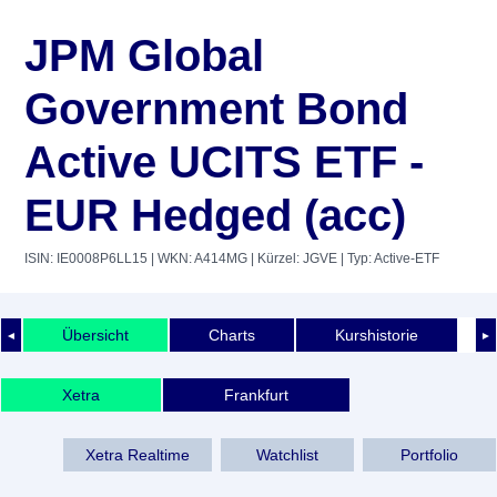
JPM Global
Government Bond
Active UCITS ETF -
EUR Hedged (acc)
ISIN: IE0008P6LL15
| WKN: A414MG
| Kürzel: JGVE
| Typ: Active-ETF
Übersicht
Charts
Kurshistorie
◄
►
Xetra
Frankfurt
Xetra Realtime
Watchlist
Portfolio