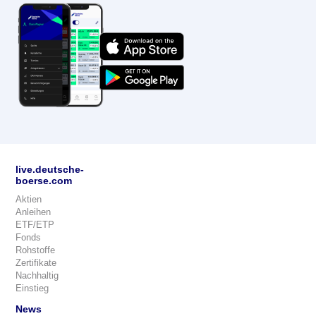
live.deutsche-
boerse.com
Aktien
Anleihen
ETF/ETP
Fonds
Rohstoffe
Zertifikate
Nachhaltig
Einstieg
News